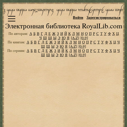
Войти
Зарегистрироваться
Электронная библиотека RoyalLib.com
По авторам:
А
Б
В
Г
Д
Е
Ж
З
И
Й
К
Л
М
Н
О
П
Р
С
Т
У
Ф
Х
Ц
Ч
Ш
Щ
Ы
Э
Ю
Я
[A-Z]
[0-9]
По книгам:
А
Б
В
Г
Д
Е
Ж
З
И
Й
К
Л
М
Н
О
П
Р
С
Т
У
Ф
Х
Ц
Ч
Ш
Щ
Ы
Э
Ю
Я
[A-Z]
[0-9]
По сериям:
А
Б
В
Г
Д
Е
Ж
З
И
Й
К
Л
М
Н
О
П
Р
С
Т
У
Ф
Х
Ц
Ч
Ш
Щ
Ы
Э
Ю
Я
[A-Z]
[0-9]