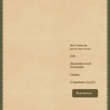
Лем Станислав
другие книги автора:
Эдем
'Абсолютная пустота'
(предисловие)
'Гигамеш'
'Группенфюрер Луи XVI'
Поделиться