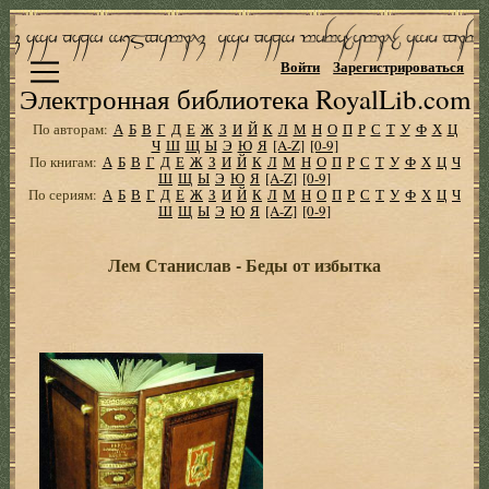
Войти
Зарегистрироваться
Электронная библиотека RoyalLib.com
По авторам:
А
Б
В
Г
Д
Е
Ж
З
И
Й
К
Л
М
Н
О
П
Р
С
Т
У
Ф
Х
Ц
Ч
Ш
Щ
Ы
Э
Ю
Я
[A-Z]
[0-9]
По книгам:
А
Б
В
Г
Д
Е
Ж
З
И
Й
К
Л
М
Н
О
П
Р
С
Т
У
Ф
Х
Ц
Ч
Ш
Щ
Ы
Э
Ю
Я
[A-Z]
[0-9]
По сериям:
А
Б
В
Г
Д
Е
Ж
З
И
Й
К
Л
М
Н
О
П
Р
С
Т
У
Ф
Х
Ц
Ч
Ш
Щ
Ы
Э
Ю
Я
[A-Z]
[0-9]
Лем Станислав - Беды от избытка