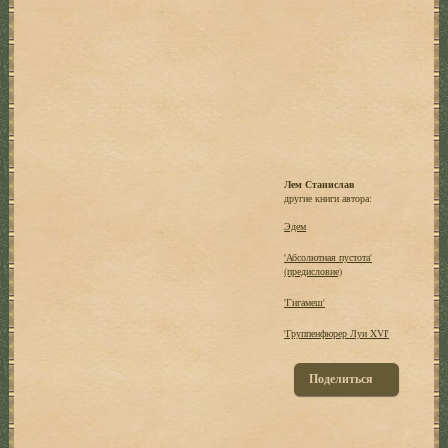
Лем Станислав
другие книги автора:
Эдем
'Абсолютная пустота'
(предисловие)
'Гигамеш'
'Группенфюрер Луи XVI'
Поделиться