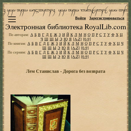
Войти
Зарегистрироваться
Электронная библиотека RoyalLib.com
По авторам:
А
Б
В
Г
Д
Е
Ж
З
И
Й
К
Л
М
Н
О
П
Р
С
Т
У
Ф
Х
Ц
Ч
Ш
Щ
Ы
Э
Ю
Я
[A-Z]
[0-9]
По книгам:
А
Б
В
Г
Д
Е
Ж
З
И
Й
К
Л
М
Н
О
П
Р
С
Т
У
Ф
Х
Ц
Ч
Ш
Щ
Ы
Э
Ю
Я
[A-Z]
[0-9]
По сериям:
А
Б
В
Г
Д
Е
Ж
З
И
Й
К
Л
М
Н
О
П
Р
С
Т
У
Ф
Х
Ц
Ч
Ш
Щ
Ы
Э
Ю
Я
[A-Z]
[0-9]
Лем Станислав - Дорога без возврата