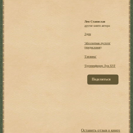
Лем Станислав
другие книги автора:
Эдем
'Абсолютная пустота'
(предисловие)
'Гигамеш'
'Группенфюрер Луи XVI'
Поделиться
Оставить отзыв о книге