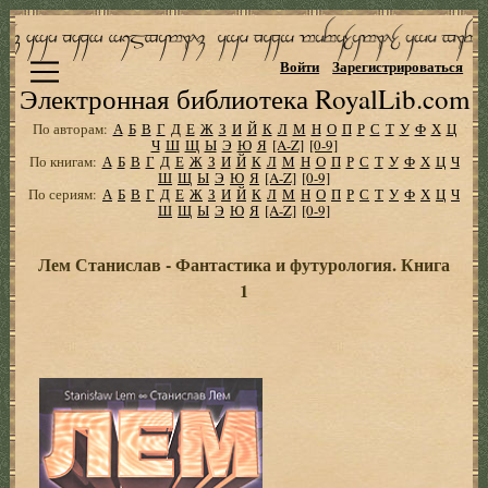
Войти
Зарегистрироваться
Электронная библиотека RoyalLib.com
По авторам:
А
Б
В
Г
Д
Е
Ж
З
И
Й
К
Л
М
Н
О
П
Р
С
Т
У
Ф
Х
Ц
Ч
Ш
Щ
Ы
Э
Ю
Я
[A-Z]
[0-9]
По книгам:
А
Б
В
Г
Д
Е
Ж
З
И
Й
К
Л
М
Н
О
П
Р
С
Т
У
Ф
Х
Ц
Ч
Ш
Щ
Ы
Э
Ю
Я
[A-Z]
[0-9]
По сериям:
А
Б
В
Г
Д
Е
Ж
З
И
Й
К
Л
М
Н
О
П
Р
С
Т
У
Ф
Х
Ц
Ч
Ш
Щ
Ы
Э
Ю
Я
[A-Z]
[0-9]
Лем Станислав - Фантастика и футурология. Книга
1