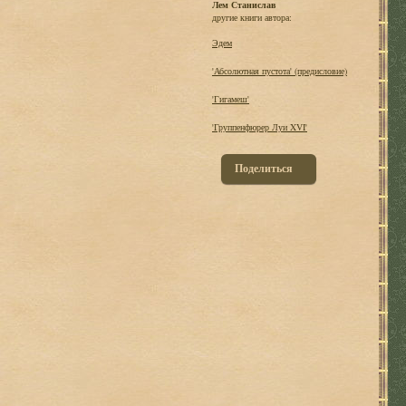
Лем Станислав
другие книги автора:
Эдем
'Абсолютная пустота' (предисловие)
'Гигамеш'
'Группенфюрер Луи XVI'
Поделиться