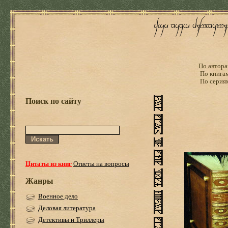
По автора
По книга
По серия
Поиск по сайту
Цитаты из книг
Ответы на вопросы
Жанры
Военное дело
Деловая литература
Детективы и Триллеры