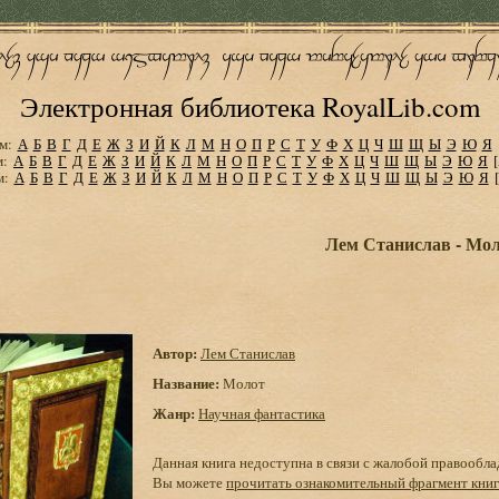
Электронная библиотека RoyalLib.com
м:
А
Б
В
Г
Д
Е
Ж
З
И
Й
К
Л
М
Н
О
П
Р
С
Т
У
Ф
Х
Ц
Ч
Ш
Щ
Ы
Э
Ю
Я
м:
А
Б
В
Г
Д
Е
Ж
З
И
Й
К
Л
М
Н
О
П
Р
С
Т
У
Ф
Х
Ц
Ч
Ш
Щ
Ы
Э
Ю
Я
м:
А
Б
В
Г
Д
Е
Ж
З
И
Й
К
Л
М
Н
О
П
Р
С
Т
У
Ф
Х
Ц
Ч
Ш
Щ
Ы
Э
Ю
Я
Лем Станислав - Мо
Автор:
Лем Станислав
Название:
Молот
Жанр:
Научная фантастика
Данная книга недоступна в связи с жалобой правообла
Вы можете
прочитать ознакомительный фрагмент кни