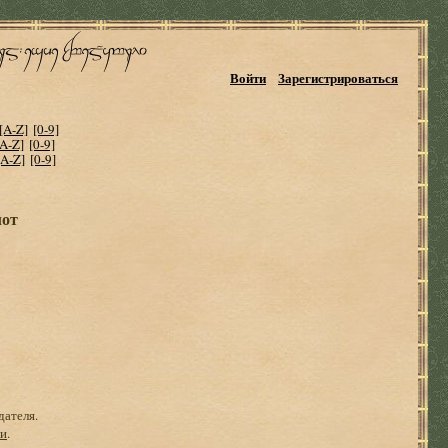
Войти
Зарегистрироваться
[A-Z]
[0-9]
[A-Z]
[0-9]
[A-Z]
[0-9]
лот
дателя.
ги
.