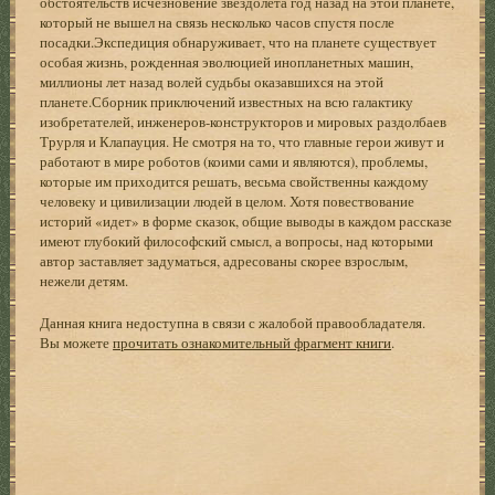
обстоятельств исчезновение звездолета год назад на этой планете,
который не вышел на связь несколько часов спустя после
посадки.Экспедиция обнаруживает, что на планете существует
особая жизнь, рожденная эволюцией инопланетных машин,
миллионы лет назад волей судьбы оказавшихся на этой
планете.Сборник приключений известных на всю галактику
изобретателей, инженеров-конструкторов и мировых раздолбаев
Трурля и Клапауция. Не смотря на то, что главные герои живут и
работают в мире роботов (коими сами и являются), проблемы,
которые им приходится решать, весьма свойственны каждому
человеку и цивилизации людей в целом. Хотя повествование
историй «идет» в форме сказок, общие выводы в каждом рассказе
имеют глубокий философский смысл, а вопросы, над которыми
автор заставляет задуматься, адресованы скорее взрослым,
нежели детям.
Данная книга недоступна в связи с жалобой правообладателя.
Вы можете
прочитать ознакомительный фрагмент книги
.