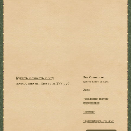
Купить и скачать книгу
Лем Станислав
другие книги автора:
полностью на litres.ru за 299 руб.
Эдем
'Абсолютная пустота'
(предисловие)
'Гигамеш'
'Группенфюрер Луи XVI'