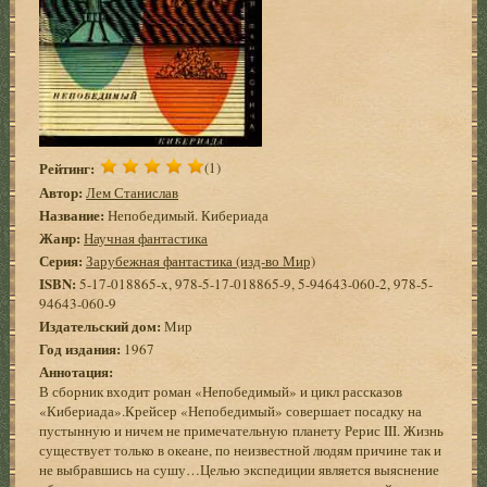
Рейтинг:
(1)
Автор:
Лем Станислав
Название:
Непобедимый. Кибериада
Жанр:
Научная фантастика
Серия:
Зарубежная фантастика (изд-во Мир)
ISBN:
5-17-018865-x, 978-5-17-018865-9, 5-94643-060-2, 978-5-
94643-060-9
Издательский дом:
Мир
Год издания:
1967
Аннотация:
В сборник входит роман «Непобедимый» и цикл рассказов
«Кибериада».Крейсер «Непобедимый» совершает посадку на
пустынную и ничем не примечательную планету Рерис III. Жизнь
существует только в океане, по неизвестной людям причине так и
не выбравшись на сушу…Целью экспедиции является выяснение