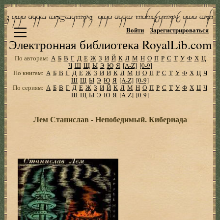
Войти
Зарегистрироваться
Электронная библиотека RoyalLib.com
По авторам:
А
Б
В
Г
Д
Е
Ж
З
И
Й
К
Л
М
Н
О
П
Р
С
Т
У
Ф
Х
Ц
Ч
Ш
Щ
Ы
Э
Ю
Я
[A-Z]
[0-9]
По книгам:
А
Б
В
Г
Д
Е
Ж
З
И
Й
К
Л
М
Н
О
П
Р
С
Т
У
Ф
Х
Ц
Ч
Ш
Щ
Ы
Э
Ю
Я
[A-Z]
[0-9]
По сериям:
А
Б
В
Г
Д
Е
Ж
З
И
Й
К
Л
М
Н
О
П
Р
С
Т
У
Ф
Х
Ц
Ч
Ш
Щ
Ы
Э
Ю
Я
[A-Z]
[0-9]
Лем Станислав - Непобедимый. Кибериада