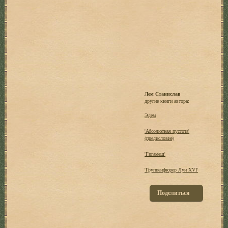
Лем Станислав
другие книги автора:
Эдем
'Абсолютная пустота'
(предисловие)
'Гигамеш'
'Группенфюрер Луи XVI'
Поделиться