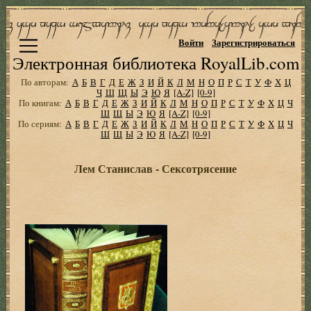
Войти
Зарегистрироваться
Электронная библиотека RoyalLib.com
По авторам:
А
Б
В
Г
Д
Е
Ж
З
И
Й
К
Л
М
Н
О
П
Р
С
Т
У
Ф
Х
Ц
Ч
Ш
Щ
Ы
Э
Ю
Я
[A-Z]
[0-9]
По книгам:
А
Б
В
Г
Д
Е
Ж
З
И
Й
К
Л
М
Н
О
П
Р
С
Т
У
Ф
Х
Ц
Ч
Ш
Щ
Ы
Э
Ю
Я
[A-Z]
[0-9]
По сериям:
А
Б
В
Г
Д
Е
Ж
З
И
Й
К
Л
М
Н
О
П
Р
С
Т
У
Ф
Х
Ц
Ч
Ш
Щ
Ы
Э
Ю
Я
[A-Z]
[0-9]
Лем Станислав - Сексотрясение