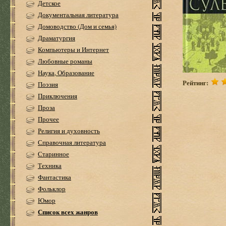
Детское
Документальная литература
Домоводство (Дом и семья)
Драматургия
Компьютеры и Интернет
Любовные романы
Наука, Образование
Рейтинг:
Поэзия
Приключения
Проза
Прочее
Религия и духовность
Справочная литература
Старинное
Техника
Фантастика
Фольклор
Юмор
Список всех жанров