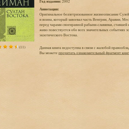
Год издания:
2002
Аннотация:
Оригинальное беллетризованное жизнеописание Сулей
и воина, который завоевал часть Венгрии, Аравии, Ме
перед чарами своенравной рабыни-славянки, ставшей
живо повествуется обо всех значительных событиях з
экзотического Востока.
(11)
Данная книга недоступна в связи с жалобой правообла
Вы можете
прочитать ознакомительный фрагмент кни