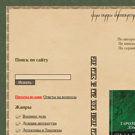
По автора
По книга
По серия
Поиск по сайту
Цитаты из книг
Ответы на вопросы
Жанры
Военное дело
Деловая литература
Детективы и Триллеры