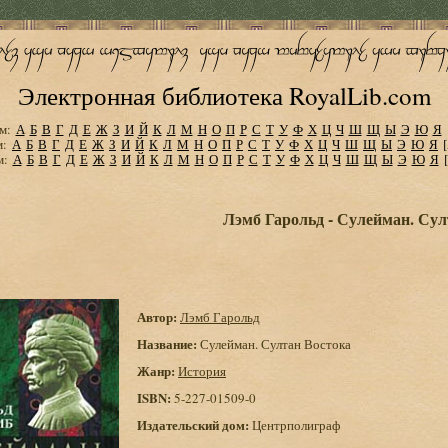
Электронная библиотека RoyalLib.com
м:
А
Б
В
Г
Д
Е
Ж
З
И
Й
К
Л
М
Н
О
П
Р
С
Т
У
Ф
Х
Ц
Ч
Ш
Щ
Ы
Э
Ю
Я
м:
А
Б
В
Г
Д
Е
Ж
З
И
Й
К
Л
М
Н
О
П
Р
С
Т
У
Ф
Х
Ц
Ч
Ш
Щ
Ы
Э
Ю
Я
м:
А
Б
В
Г
Д
Е
Ж
З
И
Й
К
Л
М
Н
О
П
Р
С
Т
У
Ф
Х
Ц
Ч
Ш
Щ
Ы
Э
Ю
Я
Лэмб Гарольд - Сулейман. Сул
Автор:
Лэмб Гарольд
Название:
Сулейман. Султан Востока
Жанр:
История
ISBN:
5-227-01509-0
Издательский дом:
Центрполиграф