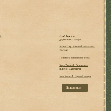
б.
Лэмб Гарольд
другие книги автора:
Бабур-Тигр. Великий завоеватель
Востока
Ганнибал: один против Рима
Карл Великий. Основатель
империи Каролингов
Кир Великий. Первый монарх
Поделиться