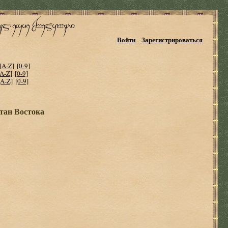
Войти
Зарегистрироваться
[A-Z]
[0-9]
[A-Z]
[0-9]
[A-Z]
[0-9]
тан Востока