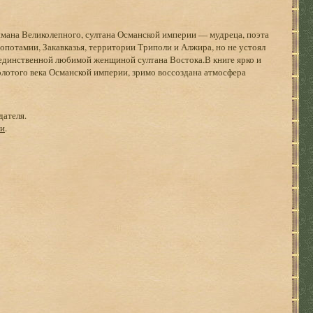
мана Великолепного, султана Османской империи — мудреца, поэта
сопотамии, Закавказья, территории Триполи и Алжира, но не устоял
 единственной любимой женщиной султана Востока.В книге ярко и
олотого века Османской империи, зримо воссоздана атмосфера
дателя.
ги
.