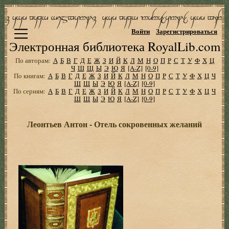
Войти
Зарегистрироваться
Электронная библиотека RoyalLib.com
По авторам:
А
Б
В
Г
Д
Е
Ж
З
И
Й
К
Л
М
Н
О
П
Р
С
Т
У
Ф
Х
Ц
Ч
Ш
Щ
Ы
Э
Ю
Я
[A-Z]
[0-9]
По книгам:
А
Б
В
Г
Д
Е
Ж
З
И
Й
К
Л
М
Н
О
П
Р
С
Т
У
Ф
Х
Ц
Ч
Ш
Щ
Ы
Э
Ю
Я
[A-Z]
[0-9]
По сериям:
А
Б
В
Г
Д
Е
Ж
З
И
Й
К
Л
М
Н
О
П
Р
С
Т
У
Ф
Х
Ц
Ч
Ш
Щ
Ы
Э
Ю
Я
[A-Z]
[0-9]
Леонтьев Антон - Отель сокровенных желаний