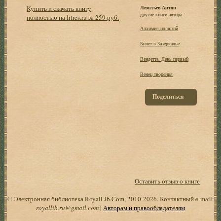
Купить и скачать книгу
Леонтьев Антон
другие книги автора:
полностью на litres.ru за 259 руб.
Алхимия иллюзий
Билет в Зазеркалье
Вендетта. День первый
Венец творения
Поделиться
Оставить отзыв о книге
© Электронная библиотека RoyalLib.Com, 2010-2026. Контактный e-mail:
royallib.ru@gmail.com
|
Авторам и правообладателям