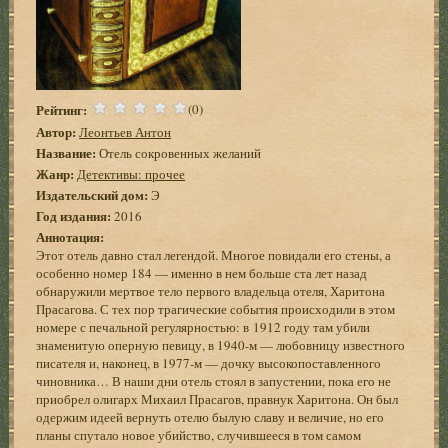
Рейтинг:
(0)
Автор:
Леонтьев Антон
Название:
Отель сокровенных желаний
Жанр:
Детективы: прочее
Издательский дом:
Э
Год издания:
2016
Аннотация:
Этот отель давно стал легендой. Многое повидали его стены, а
особенно номер 184 — именно в нем больше ста лет назад
обнаружили мертвое тело первого владельца отеля, Харитона
Прасагова. С тех пор трагические события происходили в этом
номере с печальной регулярностью: в 1912 году там убили
знаменитую оперную певицу, в 1940-м — любовницу известного
писателя и, наконец, в 1977-м — дочку высокопоставленного
чиновника… В наши дни отель стоял в запустении, пока его не
приобрел олигарх Михаил Прасагов, правнук Харитона. Он был
одержим идеей вернуть отелю былую славу и величие, но его
планы спутало новое убийство, случившееся в том самом