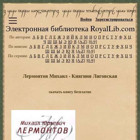
Войти
Зарегистрироваться
Электронная библиотека RoyalLib.com
По авторам:
А
Б
В
Г
Д
Е
Ж
З
И
Й
К
Л
М
Н
О
П
Р
С
Т
У
Ф
Х
Ц
Ч
Ш
Щ
Ы
Э
Ю
Я
[A-Z]
[0-9]
По книгам:
А
Б
В
Г
Д
Е
Ж
З
И
Й
К
Л
М
Н
О
П
Р
С
Т
У
Ф
Х
Ц
Ч
Ш
Щ
Ы
Э
Ю
Я
[A-Z]
[0-9]
По сериям:
А
Б
В
Г
Д
Е
Ж
З
И
Й
К
Л
М
Н
О
П
Р
С
Т
У
Ф
Х
Ц
Ч
Ш
Щ
Ы
Э
Ю
Я
[A-Z]
[0-9]
Лермонтов Михаил - Княгиня Лиговская
скачать книгу бесплатно