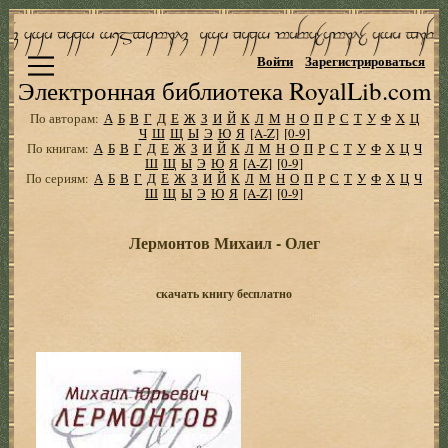
Войти
Зарегистрироваться
Электронная библиотека RoyalLib.com
По авторам:
А
Б
В
Г
Д
Е
Ж
З
И
Й
К
Л
М
Н
О
П
Р
С
Т
У
Ф
Х
Ц
Ч
Ш
Щ
Ы
Э
Ю
Я
[A-Z]
[0-9]
По книгам:
А
Б
В
Г
Д
Е
Ж
З
И
Й
К
Л
М
Н
О
П
Р
С
Т
У
Ф
Х
Ц
Ч
Ш
Щ
Ы
Э
Ю
Я
[A-Z]
[0-9]
По сериям:
А
Б
В
Г
Д
Е
Ж
З
И
Й
К
Л
М
Н
О
П
Р
С
Т
У
Ф
Х
Ц
Ч
Ш
Щ
Ы
Э
Ю
Я
[A-Z]
[0-9]
Лермонтов Михаил - Олег
скачать книгу бесплатно