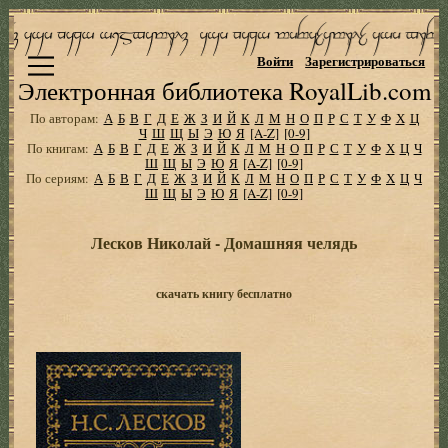
Войти
Зарегистрироваться
Электронная библиотека RoyalLib.com
По авторам:
А
Б
В
Г
Д
Е
Ж
З
И
Й
К
Л
М
Н
О
П
Р
С
Т
У
Ф
Х
Ц
Ч
Ш
Щ
Ы
Э
Ю
Я
[A-Z]
[0-9]
По книгам:
А
Б
В
Г
Д
Е
Ж
З
И
Й
К
Л
М
Н
О
П
Р
С
Т
У
Ф
Х
Ц
Ч
Ш
Щ
Ы
Э
Ю
Я
[A-Z]
[0-9]
По сериям:
А
Б
В
Г
Д
Е
Ж
З
И
Й
К
Л
М
Н
О
П
Р
С
Т
У
Ф
Х
Ц
Ч
Ш
Щ
Ы
Э
Ю
Я
[A-Z]
[0-9]
Лесков Николай - Домашняя челядь
скачать книгу бесплатно