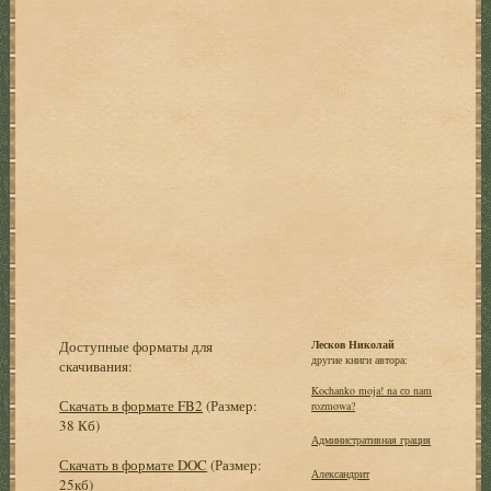
Доступные форматы для
Лесков Николай
другие книги автора:
скачивания:
Kochanko moja! na со nam
Скачать в формате FB2
(Размер:
rozmowa?
38 Кб)
Административная грация
Скачать в формате DOC
(Размер:
Александрит
25кб)