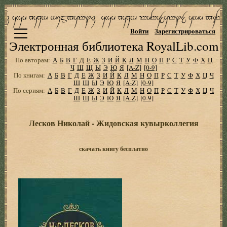
Войти
Зарегистрироваться
Электронная библиотека RoyalLib.com
По авторам:
А
Б
В
Г
Д
Е
Ж
З
И
Й
К
Л
М
Н
О
П
Р
С
Т
У
Ф
Х
Ц
Ч
Ш
Щ
Ы
Э
Ю
Я
[A-Z]
[0-9]
По книгам:
А
Б
В
Г
Д
Е
Ж
З
И
Й
К
Л
М
Н
О
П
Р
С
Т
У
Ф
Х
Ц
Ч
Ш
Щ
Ы
Э
Ю
Я
[A-Z]
[0-9]
По сериям:
А
Б
В
Г
Д
Е
Ж
З
И
Й
К
Л
М
Н
О
П
Р
С
Т
У
Ф
Х
Ц
Ч
Ш
Щ
Ы
Э
Ю
Я
[A-Z]
[0-9]
Лесков Николай - Жидовская кувырколлегия
скачать книгу бесплатно