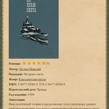
Рейтинг:
(3)
Автор:
Лесков Николай
Название:
На краю света
Жанр:
Классическая проза
ISBN:
5-9677-0580-5, 978-5-9677-0580-9
Издательский дом:
Правда
Год издания:
1989
Аннотация:
Наш почтенный хозяин в продолжение этого разговора хранил
глубокое молчание: он сидел с покрытыми пледом ногами в своем