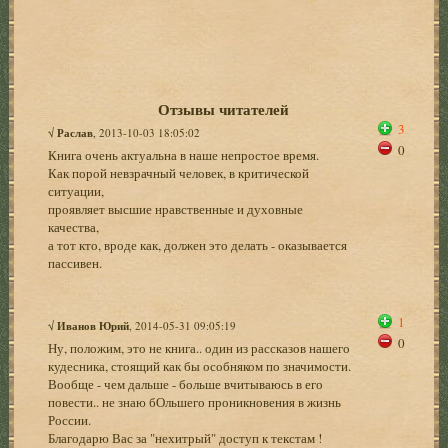
Отзывы читателей
3
√
Раслав
, 2013-10-03 18:05:02
0
Книга очень актуальна в наше непростое время.
Как порой невзрачный человек, в критической
ситуации,
проявляет высшие нравственные и духовные
качества,
а тот кто, вроде как, должен это делать - оказывается
пассивен.
1
√
Иванов Юрий
, 2014-05-31 09:05:19
0
Ну, положим, это не книга.. один из рассказов нашего
кудесника, стоящий как бы особняком по значимости.
Вообще - чем дальше - больше вчитываюсь в его
повести.. не знаю бОльшего проникновения в жизнь
России.
Благодарю Вас за "нехитрый" доступ к текстам !