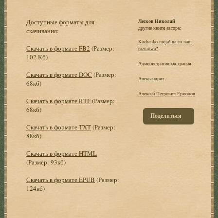
Доступные форматы для
Лесков Николай
другие книги автора:
скачивания:
Kochanko moja! na со nam
Скачать в формате FB2
(Размер:
rozmowa?
102 Кб)
Административная грация
Скачать в формате DOC
(Размер:
Александрит
68кб)
Алексей Петрович Ермолов
Скачать в формате RTF
(Размер:
68кб)
Поделиться
Скачать в формате TXT
(Размер:
88кб)
Скачать в формате HTML
(Размер: 93кб)
Скачать в формате EPUB
(Размер:
124кб)