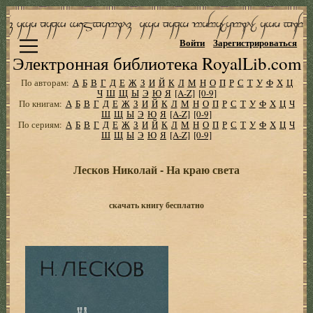
Войти
Зарегистрироваться
Электронная библиотека RoyalLib.com
По авторам:
А
Б
В
Г
Д
Е
Ж
З
И
Й
К
Л
М
Н
О
П
Р
С
Т
У
Ф
Х
Ц
Ч
Ш
Щ
Ы
Э
Ю
Я
[A-Z]
[0-9]
По книгам:
А
Б
В
Г
Д
Е
Ж
З
И
Й
К
Л
М
Н
О
П
Р
С
Т
У
Ф
Х
Ц
Ч
Ш
Щ
Ы
Э
Ю
Я
[A-Z]
[0-9]
По сериям:
А
Б
В
Г
Д
Е
Ж
З
И
Й
К
Л
М
Н
О
П
Р
С
Т
У
Ф
Х
Ц
Ч
Ш
Щ
Ы
Э
Ю
Я
[A-Z]
[0-9]
Лесков Николай - На краю света
скачать книгу бесплатно