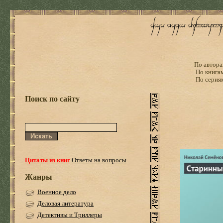
По автора
По книга
По серия
Поиск по сайту
Цитаты из книг
Ответы на вопросы
Жанры
Военное дело
Деловая литература
Детективы и Триллеры