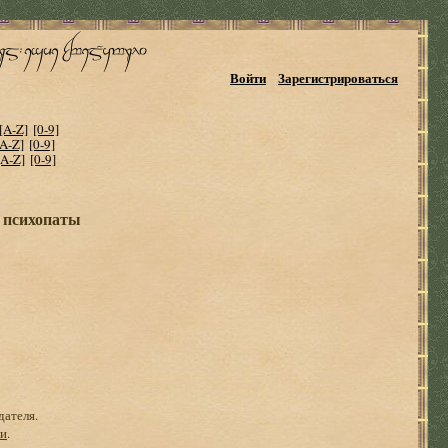
Войти
Зарегистрироваться
[A-Z]
[0-9]
[A-Z]
[0-9]
[A-Z]
[0-9]
 психопаты
дателя.
ги
.