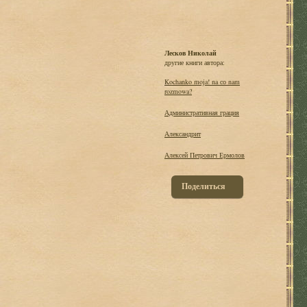
Лесков Николай
другие книги автора:
Kochanko moja! na со nam
rozmowa?
Административная грация
Александрит
Алексей Петрович Ермолов
Поделиться