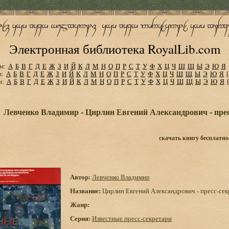
Электронная библиотека RoyalLib.com
м:
А
Б
В
Г
Д
Е
Ж
З
И
Й
К
Л
М
Н
О
П
Р
С
Т
У
Ф
Х
Ц
Ч
Ш
Щ
Ы
Э
Ю
Я
м:
А
Б
В
Г
Д
Е
Ж
З
И
Й
К
Л
М
Н
О
П
Р
С
Т
У
Ф
Х
Ц
Ч
Ш
Щ
Ы
Э
Ю
Я
м:
А
Б
В
Г
Д
Е
Ж
З
И
Й
К
Л
М
Н
О
П
Р
С
Т
У
Ф
Х
Ц
Ч
Ш
Щ
Ы
Э
Ю
Я
Левченко Владимир - Цирлин Евгений Александрович - пре
скачать книгу бесплатно
Автор:
Левченко Владимир
Название:
Цирлин Евгений Александрович - пресс-се
Жанр:
Серия:
Известные пресс-секретари