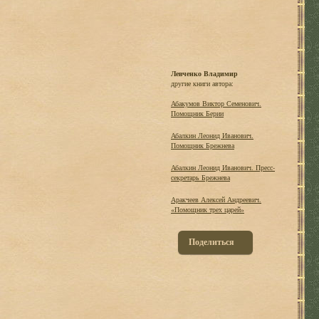
Левченко Владимир
другие книги автора:
Абакумов Виктор Семенович.
Помощник Берии
Абалкин Леонид Иванович.
Помощник Брежнева
Абалкин Леонид Иванович. Пресс-
секретарь Брежнева
Аракчеев Алексей Андреевич.
«Помощник трех царей»
Поделиться