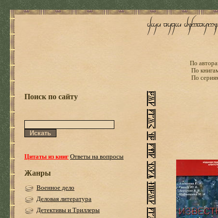
По автора
По книга
По серия
Поиск по сайту
Цитаты из книг
Ответы на вопросы
Жанры
Военное дело
Деловая литература
Детективы и Триллеры