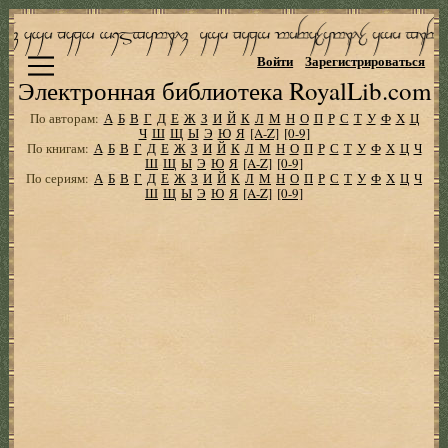
Войти
Зарегистрироваться
Электронная библиотека RoyalLib.com
По авторам:
А
Б
В
Г
Д
Е
Ж
З
И
Й
К
Л
М
Н
О
П
Р
С
Т
У
Ф
Х
Ц
Ч
Ш
Щ
Ы
Э
Ю
Я
[A-Z]
[0-9]
По книгам:
А
Б
В
Г
Д
Е
Ж
З
И
Й
К
Л
М
Н
О
П
Р
С
Т
У
Ф
Х
Ц
Ч
Ш
Щ
Ы
Э
Ю
Я
[A-Z]
[0-9]
По сериям:
А
Б
В
Г
Д
Е
Ж
З
И
Й
К
Л
М
Н
О
П
Р
С
Т
У
Ф
Х
Ц
Ч
Ш
Щ
Ы
Э
Ю
Я
[A-Z]
[0-9]