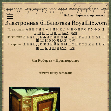
Войти
Зарегистрироваться
Электронная библиотека RoyalLib.com
По авторам:
А
Б
В
Г
Д
Е
Ж
З
И
Й
К
Л
М
Н
О
П
Р
С
Т
У
Ф
Х
Ц
Ч
Ш
Щ
Ы
Э
Ю
Я
[A-Z]
[0-9]
По книгам:
А
Б
В
Г
Д
Е
Ж
З
И
Й
К
Л
М
Н
О
П
Р
С
Т
У
Ф
Х
Ц
Ч
Ш
Щ
Ы
Э
Ю
Я
[A-Z]
[0-9]
По сериям:
А
Б
В
Г
Д
Е
Ж
З
И
Й
К
Л
М
Н
О
П
Р
С
Т
У
Ф
Х
Ц
Ч
Ш
Щ
Ы
Э
Ю
Я
[A-Z]
[0-9]
Ли Роберта - Притворство
скачать книгу бесплатно