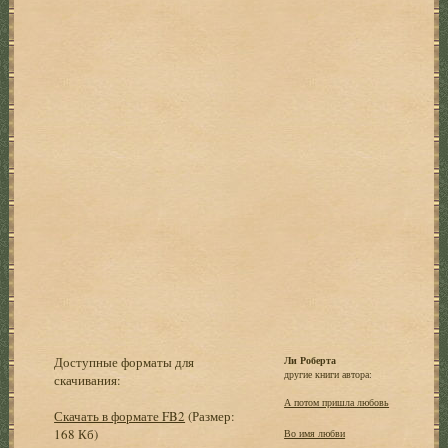
Доступные форматы для
Ли Роберта
другие книги автора:
скачивания:
А потом пришла любовь
Скачать в формате FB2
(Размер:
168 Кб)
Во имя любви