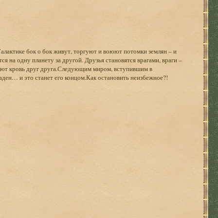
Галактике бок о бок живут, торгуют и воюют потомки землян – и
я на одну планету за другой. Друзья становятся врагами, враги –
ают кровь друг друга.Следующим миром, вступившим в
ден… и это станет его концом.Как остановить неизбежное?!