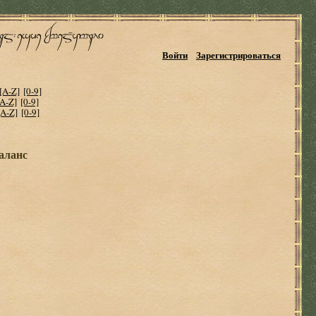
Войти
Зарегистрироваться
[A-Z]
[0-9]
[A-Z]
[0-9]
[A-Z]
[0-9]
аланс