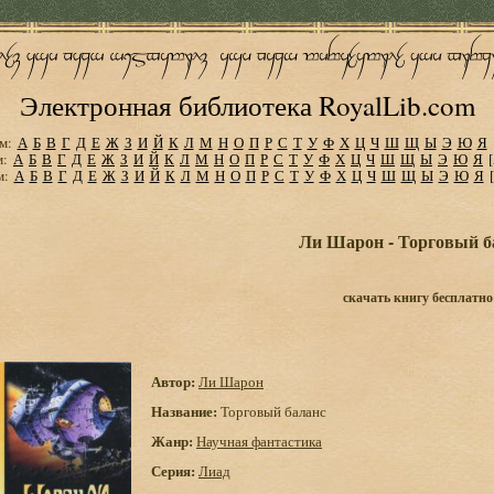
Электронная библиотека RoyalLib.com
м:
А
Б
В
Г
Д
Е
Ж
З
И
Й
К
Л
М
Н
О
П
Р
С
Т
У
Ф
Х
Ц
Ч
Ш
Щ
Ы
Э
Ю
Я
м:
А
Б
В
Г
Д
Е
Ж
З
И
Й
К
Л
М
Н
О
П
Р
С
Т
У
Ф
Х
Ц
Ч
Ш
Щ
Ы
Э
Ю
Я
м:
А
Б
В
Г
Д
Е
Ж
З
И
Й
К
Л
М
Н
О
П
Р
С
Т
У
Ф
Х
Ц
Ч
Ш
Щ
Ы
Э
Ю
Я
Ли Шарон - Торговый б
скачать книгу бесплатно
Автор:
Ли Шарон
Название:
Торговый баланс
Жанр:
Научная фантастика
Серия:
Лиад