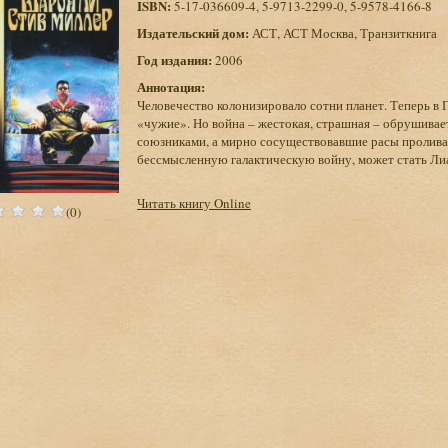
ISBN:
5-17-036609-4, 5-9713-2299-0, 5-9578-4166-8
Издательский дом:
АСТ, АСТ Москва, Транзиткнига
Год издания:
2006
Аннотация:
Человечество колонизировало сотни планет. Теперь в 
«чужие». Но война – жестокая, страшная – обрушиваетс
союзниками, а мирно сосуществовавшие расы пролив
бессмысленную галактическую войну, может стать Лиа
Читать книгу Online
(0)