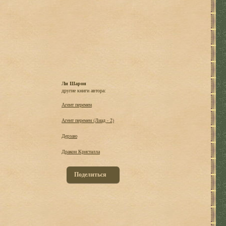
Ли Шарон
другие книги автора:
Агент перемен
Агент перемен (Лиад - 2)
Дерзаю
Дракон Кристалла
Поделиться