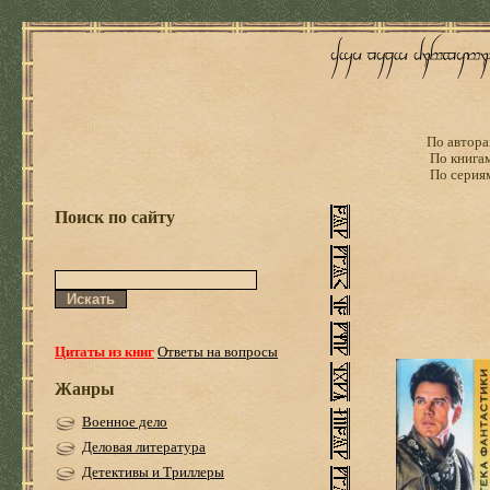
По автора
По книга
По серия
Поиск по сайту
Цитаты из книг
Ответы на вопросы
Жанры
Военное дело
Деловая литература
Детективы и Триллеры