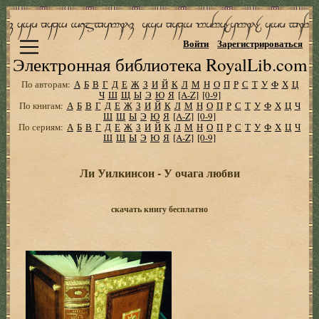
Войти
Зарегистрироваться
Электронная библиотека RoyalLib.com
По авторам:
А
Б
В
Г
Д
Е
Ж
З
И
Й
К
Л
М
Н
О
П
Р
С
Т
У
Ф
Х
Ц
Ч
Ш
Щ
Ы
Э
Ю
Я
[A-Z]
[0-9]
По книгам:
А
Б
В
Г
Д
Е
Ж
З
И
Й
К
Л
М
Н
О
П
Р
С
Т
У
Ф
Х
Ц
Ч
Ш
Щ
Ы
Э
Ю
Я
[A-Z]
[0-9]
По сериям:
А
Б
В
Г
Д
Е
Ж
З
И
Й
К
Л
М
Н
О
П
Р
С
Т
У
Ф
Х
Ц
Ч
Ш
Щ
Ы
Э
Ю
Я
[A-Z]
[0-9]
Ли Уилкинсон - У очага любви
скачать книгу бесплатно