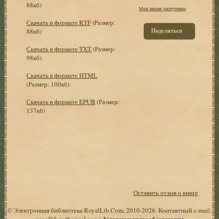
88кб)
Моя милая распутница
Скачать в формате RTF
(Размер:
Поделиться
88кб)
Скачать в формате TXT
(Размер:
98кб)
Скачать в формате HTML
(Размер: 100кб)
Скачать в формате EPUB
(Размер:
137кб)
Оставить отзыв о книге
© Электронная библиотека RoyalLib.Com, 2010-2026. Контактный e-mail:
royallib.ru@gmail.com
|
Авторам и правообладателям