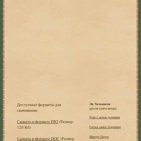
Доступные форматы для
Ли Уилкинсон
другие книги автора:
скачивания:
Брак с целью дознания
Скачать в формате FB2
(Размер:
120 Кб)
Гостья замка Лорримор
Жемчуг Падуи
Скачать в формате DOC
(Размер: