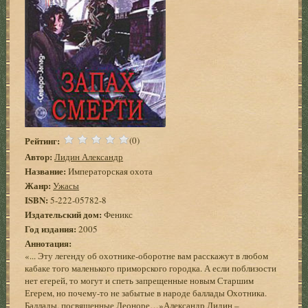
Рейтинг:
(0)
Автор:
Лидин Александр
Название:
Императорская охота
Жанр:
Ужасы
ISBN:
5-222-05782-8
Издательский дом:
Феникс
Год издания:
2005
Аннотация:
«... Эту легенду об охотнике-оборотне вам расскажут в любом
кабаке того маленького приморского городка. А если поблизости
нет егерей, то могут и спеть запрещенные новым Старшим
Егерем, но почему-то не забытые в народе баллады Охотника.
Баллады, посвященные Леоноре…»Александр Лидин –