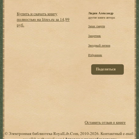
Купить и скачать книгу
Лидин Александр
другие книги автора:
полностью на litres.ru за 14,99
руб.
Запах смерти
Защитник
Звездный легион
Избранник
Поделиться
Оставить отзыв о книге
© Электронная библиотека RoyalLib.Com, 2010-2026. Контактный e-mail:
royallib.ru@gmail.com
|
Авторам и правообладателям