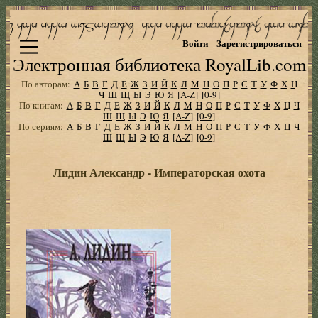
Войти
Зарегистрироваться
Электронная библиотека RoyalLib.com
По авторам:
А
Б
В
Г
Д
Е
Ж
З
И
Й
К
Л
М
Н
О
П
Р
С
Т
У
Ф
Х
Ц
Ч
Ш
Щ
Ы
Э
Ю
Я
[A-Z]
[0-9]
По книгам:
А
Б
В
Г
Д
Е
Ж
З
И
Й
К
Л
М
Н
О
П
Р
С
Т
У
Ф
Х
Ц
Ч
Ш
Щ
Ы
Э
Ю
Я
[A-Z]
[0-9]
По сериям:
А
Б
В
Г
Д
Е
Ж
З
И
Й
К
Л
М
Н
О
П
Р
С
Т
У
Ф
Х
Ц
Ч
Ш
Щ
Ы
Э
Ю
Я
[A-Z]
[0-9]
Лидин Александр - Императорская охота