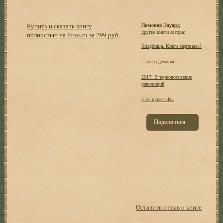
Купить и скачать книгу
Лимонов Эдуард
другие книги автора:
полностью на litres.ru за 299 руб.
Кладбища. Книга мертвых-3
…и его демоны
2017. В терновом венце
революций
316, пункт «B»
Поделиться
Оставить отзыв о книге