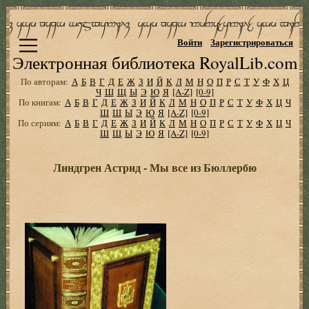
Войти
Зарегистрироваться
Электронная библиотека RoyalLib.com
По авторам:
А
Б
В
Г
Д
Е
Ж
З
И
Й
К
Л
М
Н
О
П
Р
С
Т
У
Ф
Х
Ц
Ч
Ш
Щ
Ы
Э
Ю
Я
[A-Z]
[0-9]
По книгам:
А
Б
В
Г
Д
Е
Ж
З
И
Й
К
Л
М
Н
О
П
Р
С
Т
У
Ф
Х
Ц
Ч
Ш
Щ
Ы
Э
Ю
Я
[A-Z]
[0-9]
По сериям:
А
Б
В
Г
Д
Е
Ж
З
И
Й
К
Л
М
Н
О
П
Р
С
Т
У
Ф
Х
Ц
Ч
Ш
Щ
Ы
Э
Ю
Я
[A-Z]
[0-9]
Линдгрен Астрид - Мы все из Бюллербю