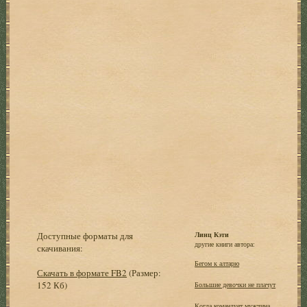
Доступные форматы для
Линц Кэти
другие книги автора:
скачивания:
Бегом к алтарю
Скачать в формате FB2
(Размер:
152 Кб)
Большие девочки не плачут
Когда командует мужчина