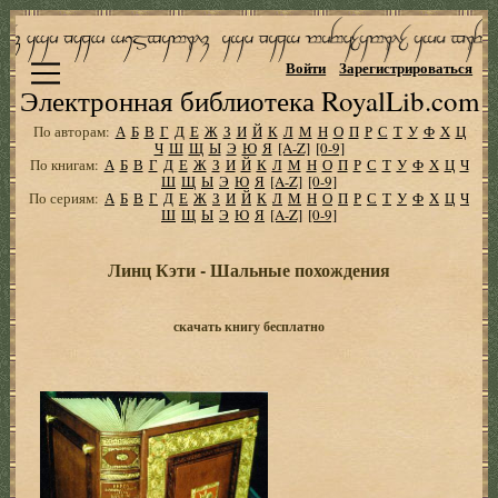
Войти
Зарегистрироваться
Электронная библиотека RoyalLib.com
По авторам:
А
Б
В
Г
Д
Е
Ж
З
И
Й
К
Л
М
Н
О
П
Р
С
Т
У
Ф
Х
Ц
Ч
Ш
Щ
Ы
Э
Ю
Я
[A-Z]
[0-9]
По книгам:
А
Б
В
Г
Д
Е
Ж
З
И
Й
К
Л
М
Н
О
П
Р
С
Т
У
Ф
Х
Ц
Ч
Ш
Щ
Ы
Э
Ю
Я
[A-Z]
[0-9]
По сериям:
А
Б
В
Г
Д
Е
Ж
З
И
Й
К
Л
М
Н
О
П
Р
С
Т
У
Ф
Х
Ц
Ч
Ш
Щ
Ы
Э
Ю
Я
[A-Z]
[0-9]
Линц Кэти - Шальные похождения
скачать книгу бесплатно