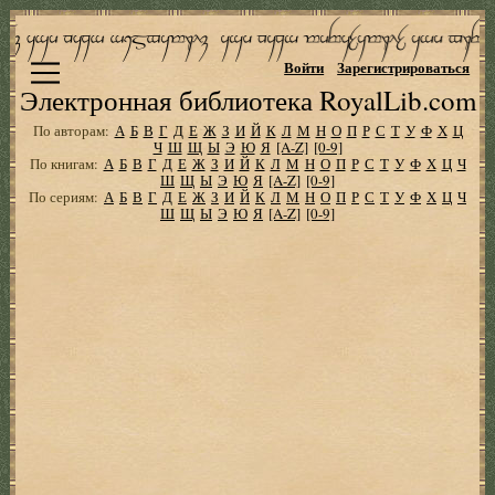
Войти
Зарегистрироваться
Электронная библиотека RoyalLib.com
По авторам:
А
Б
В
Г
Д
Е
Ж
З
И
Й
К
Л
М
Н
О
П
Р
С
Т
У
Ф
Х
Ц
Ч
Ш
Щ
Ы
Э
Ю
Я
[A-Z]
[0-9]
По книгам:
А
Б
В
Г
Д
Е
Ж
З
И
Й
К
Л
М
Н
О
П
Р
С
Т
У
Ф
Х
Ц
Ч
Ш
Щ
Ы
Э
Ю
Я
[A-Z]
[0-9]
По сериям:
А
Б
В
Г
Д
Е
Ж
З
И
Й
К
Л
М
Н
О
П
Р
С
Т
У
Ф
Х
Ц
Ч
Ш
Щ
Ы
Э
Ю
Я
[A-Z]
[0-9]