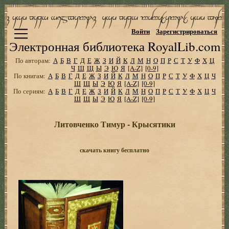
Войти
Зарегистрироваться
Электронная библиотека RoyalLib.com
По авторам:
А
Б
В
Г
Д
Е
Ж
З
И
Й
К
Л
М
Н
О
П
Р
С
Т
У
Ф
Х
Ц
Ч
Ш
Щ
Ы
Э
Ю
Я
[A-Z]
[0-9]
По книгам:
А
Б
В
Г
Д
Е
Ж
З
И
Й
К
Л
М
Н
О
П
Р
С
Т
У
Ф
Х
Ц
Ч
Ш
Щ
Ы
Э
Ю
Я
[A-Z]
[0-9]
По сериям:
А
Б
В
Г
Д
Е
Ж
З
И
Й
К
Л
М
Н
О
П
Р
С
Т
У
Ф
Х
Ц
Ч
Ш
Щ
Ы
Э
Ю
Я
[A-Z]
[0-9]
Литовченко Тимур - Крысятики
скачать книгу бесплатно