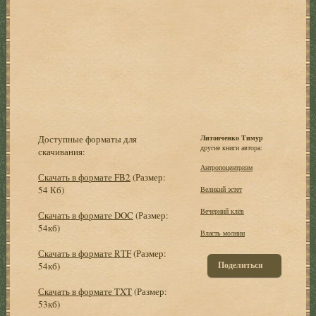
Доступные форматы для
Литовченко Тимур
другие книги автора:
скачивания:
Антропоцентризм
Скачать в формате FB2
(Размер:
54 Кб)
Великий эстет
Вечерний клёв
Скачать в формате DOC
(Размер:
54кб)
Власть молнии
Скачать в формате RTF
(Размер:
Поделиться
54кб)
Скачать в формате TXT
(Размер:
53кб)