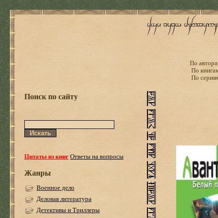
По автора
По книга
По серия
Поиск по сайту
Цитаты из книг
Ответы на вопросы
Жанры
Военное дело
Деловая литература
Детективы и Триллеры