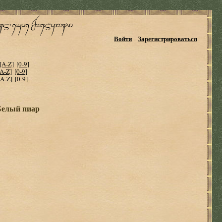
Войти
Зарегистрироваться
[A-Z]
[0-9]
[A-Z]
[0-9]
[A-Z]
[0-9]
Белый пиар