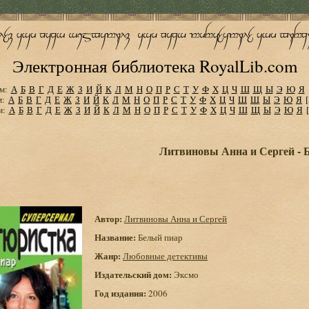
Электронная библиотека RoyalLib.com
м:
А
Б
В
Г
Д
Е
Ж
З
И
Й
К
Л
М
Н
О
П
Р
С
Т
У
Ф
Х
Ц
Ч
Ш
Щ
Ы
Э
Ю
Я
м:
А
Б
В
Г
Д
Е
Ж
З
И
Й
К
Л
М
Н
О
П
Р
С
Т
У
Ф
Х
Ц
Ч
Ш
Щ
Ы
Э
Ю
Я
м:
А
Б
В
Г
Д
Е
Ж
З
И
Й
К
Л
М
Н
О
П
Р
С
Т
У
Ф
Х
Ц
Ч
Ш
Щ
Ы
Э
Ю
Я
Литвиновы Анна и Сергей - 
Автор:
Литвиновы Анна и Сергей
Название:
Белый пиар
Жанр:
Любовные детективы
Издательский дом:
Эксмо
Год издания:
2006