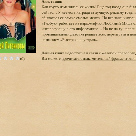
Аннотация:
Как круто изменилась ее жизнь! Еще год назад она бы
сейчас… У нее есть награда за лучшую рекламу года и
сбываться ее самые смелые мечты. Но все закончилось
«Глобус» работает на наркомафию. Любимый Миша ока
интересующую его информацию… Но не на ту напали! З
провинциальная девочка решает всех переиграть и п
названием «Быстрая и шустрая».
Данная книга недоступна в связи с жалобой правообла
Вы можете
прочитать ознакомительный фрагмент кни
(0)