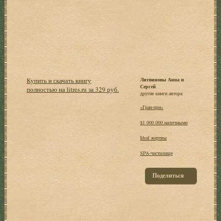
Купить и скачать книгу
Литвиновы Анна и
Сергей
полностью на litres.ru за 329 руб.
другие книги автора:
«Гран-при»
$1 000 000 наличными
Ideal жертвы
SPA-чистилище
Поделиться