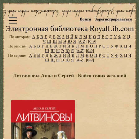
Войти
Зарегистрироваться
Электронная библиотека RoyalLib.com
По авторам:
А
Б
В
Г
Д
Е
Ж
З
И
Й
К
Л
М
Н
О
П
Р
С
Т
У
Ф
Х
Ц
Ч
Ш
Щ
Ы
Э
Ю
Я
[A-Z]
[0-9]
По книгам:
А
Б
В
Г
Д
Е
Ж
З
И
Й
К
Л
М
Н
О
П
Р
С
Т
У
Ф
Х
Ц
Ч
Ш
Щ
Ы
Э
Ю
Я
[A-Z]
[0-9]
По сериям:
А
Б
В
Г
Д
Е
Ж
З
И
Й
К
Л
М
Н
О
П
Р
С
Т
У
Ф
Х
Ц
Ч
Ш
Щ
Ы
Э
Ю
Я
[A-Z]
[0-9]
Литвиновы Анна и Сергей - Бойся своих желаний