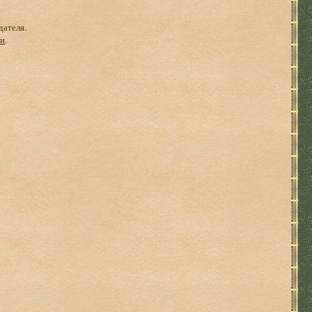
дателя.
ги
.