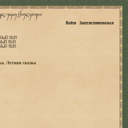
Войти
Зарегистрироваться
[A-Z]
[0-9]
[A-Z]
[0-9]
[A-Z]
[0-9]
а. Летняя сказка