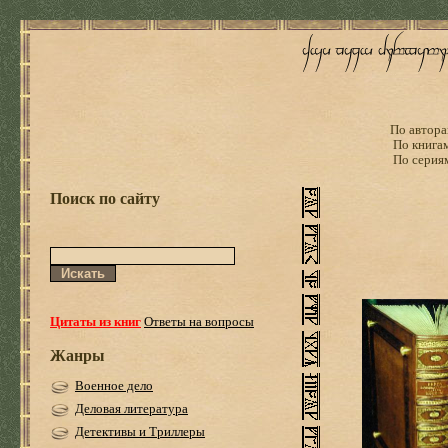
По автора
По книга
По серия
Поиск по сайту
Цитаты из книг
Ответы на вопросы
Жанры
Военное дело
Деловая литература
Детективы и Триллеры