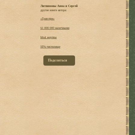
Литвиновы Анна и Сергей
другие книги автора:
«Гран-при»
$1 000 000 наличными
Ideal жертвы
SPA-чистилище
Поделиться