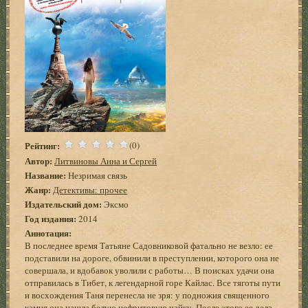
Рейтинг:
(0)
Автор:
Литвиновы Анна и Сергей
Название:
Незримая связь
Жанр:
Детективы: прочее
Издательский дом:
Эксмо
Год издания:
2014
Аннотация:
В последнее время Татьяне Садовниковой фатально не везло: ее
подставили на дороге, обвинили в преступлении, которого она не
совершала, и вдобавок уволили с работы… В поисках удачи она
отправилась в Тибет, к легендарной горе Кайлас. Все тяготы пути
и восхождения Таня перенесла не зря: у подножия священного
камня она нашла белую нефритовую чайку. После этого ее дела