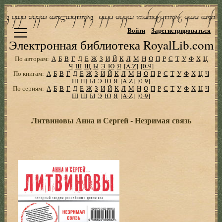
Войти
Зарегистрироваться
Электронная библиотека RoyalLib.com
По авторам:
А
Б
В
Г
Д
Е
Ж
З
И
Й
К
Л
М
Н
О
П
Р
С
Т
У
Ф
Х
Ц
Ч
Ш
Щ
Ы
Э
Ю
Я
[A-Z]
[0-9]
По книгам:
А
Б
В
Г
Д
Е
Ж
З
И
Й
К
Л
М
Н
О
П
Р
С
Т
У
Ф
Х
Ц
Ч
Ш
Щ
Ы
Э
Ю
Я
[A-Z]
[0-9]
По сериям:
А
Б
В
Г
Д
Е
Ж
З
И
Й
К
Л
М
Н
О
П
Р
С
Т
У
Ф
Х
Ц
Ч
Ш
Щ
Ы
Э
Ю
Я
[A-Z]
[0-9]
Литвиновы Анна и Сергей - Незримая связь