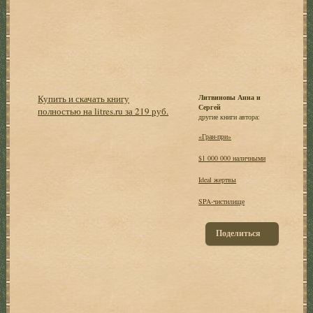
Купить и скачать книгу
Литвиновы Анна и
Сергей
полностью на litres.ru за 219 руб.
другие книги автора:
«Гран-при»
$1 000 000 наличными
Ideal жертвы
SPA-чистилище
Поделиться