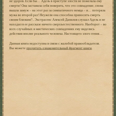
не здоров. Если бы… Адель в приступе злости не пожелала ему
смерти! Она заставила себя поверить, что это совпадение, снова
вышла замуж – на этот раз за симпатичного немца – и… потеряла
мужа во второй раз! Неужели она способна приносить смерть
своим близким?.. Экстрасенс Алексей Данилов слушал Адель и не
находил в ее рассказе ничего сверхъестественного. Наоборот – во
всех случайных и мистических совпадениях ему виделись
действия вполне реального человека. Настоящего злого гения…
Данная книга недоступна в связи с жалобой правообладателя.
Вы можете
прочитать ознакомительный фрагмент книги
.