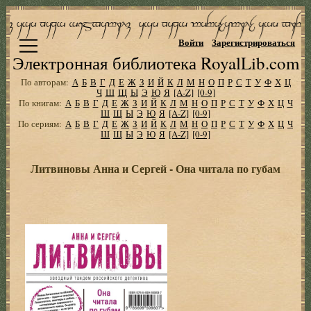
Войти
Зарегистрироваться
Электронная библиотека RoyalLib.com
По авторам:
А
Б
В
Г
Д
Е
Ж
З
И
Й
К
Л
М
Н
О
П
Р
С
Т
У
Ф
Х
Ц
Ч
Ш
Щ
Ы
Э
Ю
Я
[A-Z]
[0-9]
По книгам:
А
Б
В
Г
Д
Е
Ж
З
И
Й
К
Л
М
Н
О
П
Р
С
Т
У
Ф
Х
Ц
Ч
Ш
Щ
Ы
Э
Ю
Я
[A-Z]
[0-9]
По сериям:
А
Б
В
Г
Д
Е
Ж
З
И
Й
К
Л
М
Н
О
П
Р
С
Т
У
Ф
Х
Ц
Ч
Ш
Щ
Ы
Э
Ю
Я
[A-Z]
[0-9]
Литвиновы Анна и Сергей - Она читала по губам