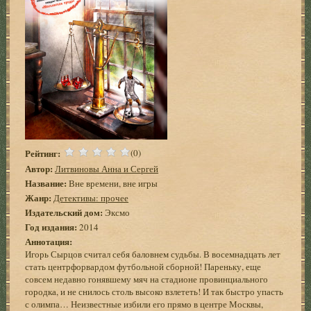
Рейтинг:
(0)
Автор:
Литвиновы Анна и Сергей
Название:
Вне времени, вне игры
Жанр:
Детективы: прочее
Издательский дом:
Эксмо
Год издания:
2014
Аннотация:
Игорь Сырцов считал себя баловнем судьбы. В восемнадцать лет
стать центрфорвардом футбольной сборной! Пареньку, еще
совсем недавно гонявшему мяч на стадионе провинциального
городка, и не снилось столь высоко взлететь! И так быстро упасть
с олимпа… Неизвестные избили его прямо в центре Москвы,