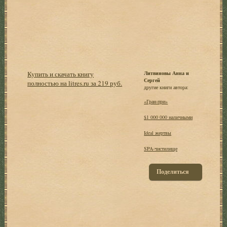
Купить и скачать книгу
Литвиновы Анна и
Сергей
полностью на litres.ru за 219 руб.
другие книги автора:
«Гран-при»
$1 000 000 наличными
Ideal жертвы
SPA-чистилище
Поделиться