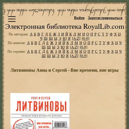
Войти
Зарегистрироваться
Электронная библиотека RoyalLib.com
По авторам:
А
Б
В
Г
Д
Е
Ж
З
И
Й
К
Л
М
Н
О
П
Р
С
Т
У
Ф
Х
Ц
Ч
Ш
Щ
Ы
Э
Ю
Я
[A-Z]
[0-9]
По книгам:
А
Б
В
Г
Д
Е
Ж
З
И
Й
К
Л
М
Н
О
П
Р
С
Т
У
Ф
Х
Ц
Ч
Ш
Щ
Ы
Э
Ю
Я
[A-Z]
[0-9]
По сериям:
А
Б
В
Г
Д
Е
Ж
З
И
Й
К
Л
М
Н
О
П
Р
С
Т
У
Ф
Х
Ц
Ч
Ш
Щ
Ы
Э
Ю
Я
[A-Z]
[0-9]
Литвиновы Анна и Сергей - Вне времени, вне игры