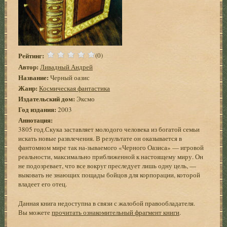
Рейтинг:
(0)
Автор:
Ливадный Андрей
Название:
Черный оазис
Жанр:
Космическая фантастика
Издательский дом:
Эксмо
Год издания:
2003
Аннотация:
3805 год.Скука заставляет молодого человека из богатой семьи
искать новые развлечения. В результате он оказывается в
фантомном мире так на-зываемого «Черного Оазиса» — игровой
реальности, максимально приближенной к настоящему миру. Он
не подозревает, что все вокруг преследует лишь одну цель, —
выковать не знающих пощады бойцов для корпорации, которой
владеет его отец.
Данная книга недоступна в связи с жалобой правообладателя.
Вы можете
прочитать ознакомительный фрагмент книги
.