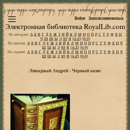
Войти
Зарегистрироваться
Электронная библиотека RoyalLib.com
По авторам:
А
Б
В
Г
Д
Е
Ж
З
И
Й
К
Л
М
Н
О
П
Р
С
Т
У
Ф
Х
Ц
Ч
Ш
Щ
Ы
Э
Ю
Я
[A-Z]
[0-9]
По книгам:
А
Б
В
Г
Д
Е
Ж
З
И
Й
К
Л
М
Н
О
П
Р
С
Т
У
Ф
Х
Ц
Ч
Ш
Щ
Ы
Э
Ю
Я
[A-Z]
[0-9]
По сериям:
А
Б
В
Г
Д
Е
Ж
З
И
Й
К
Л
М
Н
О
П
Р
С
Т
У
Ф
Х
Ц
Ч
Ш
Щ
Ы
Э
Ю
Я
[A-Z]
[0-9]
Ливадный Андрей - Черный оазис