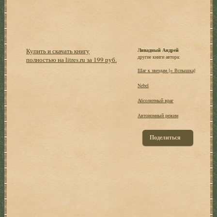
Купить и скачать книгу
Ливадный Андрей
другие книги автора:
полностью на litres.ru за 199 руб.
Шаг к звездам [= Вспышка]
Nebel
Абсолютный враг
Автономный режим
Поделиться