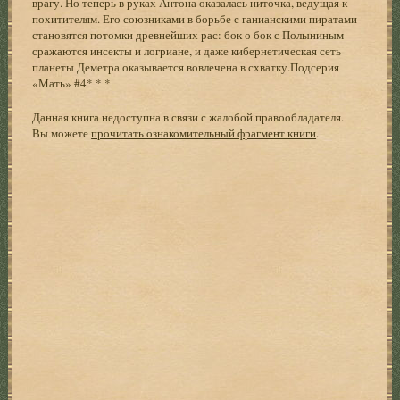
врагу. Но теперь в руках Антона оказалась ниточка, ведущая к
похитителям. Его союзниками в борьбе с ганианскими пиратами
становятся потомки древнейших рас: бок о бок с Полыниным
сражаются инсекты и логриане, и даже кибернетическая сеть
планеты Деметра оказывается вовлечена в схватку.Подсерия
«Мать» #4* * *
Данная книга недоступна в связи с жалобой правообладателя.
Вы можете
прочитать ознакомительный фрагмент книги
.