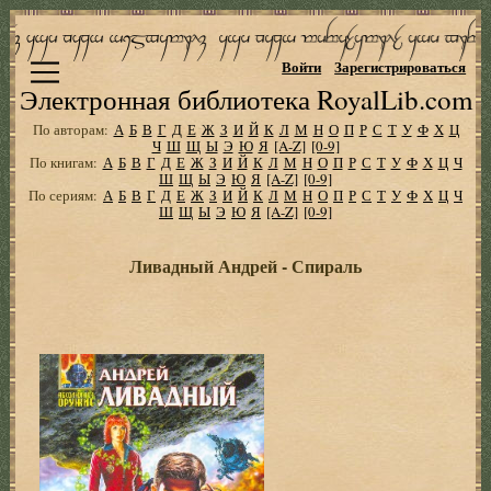
Войти
Зарегистрироваться
Электронная библиотека RoyalLib.com
По авторам:
А
Б
В
Г
Д
Е
Ж
З
И
Й
К
Л
М
Н
О
П
Р
С
Т
У
Ф
Х
Ц
Ч
Ш
Щ
Ы
Э
Ю
Я
[A-Z]
[0-9]
По книгам:
А
Б
В
Г
Д
Е
Ж
З
И
Й
К
Л
М
Н
О
П
Р
С
Т
У
Ф
Х
Ц
Ч
Ш
Щ
Ы
Э
Ю
Я
[A-Z]
[0-9]
По сериям:
А
Б
В
Г
Д
Е
Ж
З
И
Й
К
Л
М
Н
О
П
Р
С
Т
У
Ф
Х
Ц
Ч
Ш
Щ
Ы
Э
Ю
Я
[A-Z]
[0-9]
Ливадный Андрей - Спираль