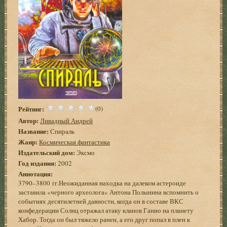
Рейтинг:
(0)
Автор:
Ливадный Андрей
Название:
Спираль
Жанр:
Космическая фантастика
Издательский дом:
Эксмо
Год издания:
2002
Аннотация:
3790–3800 гг.Неожиданная находка на далеком астероиде
заставила «черного археолога» Антона Полынина вспомнить о
событиях десятилетней давности, когда он в составе ВКС
конфедерации Солнц отражал атаку кланов Ганио на планету
Хабор. Тогда он был тяжело ранен, а его друг попал в плен к