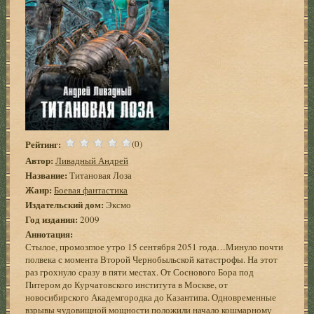
Рейтинг:
(0)
Автор:
Ливадный Андрей
Название:
Титановая Лоза
Жанр:
Боевая фантастика
Издательский дом:
Эксмо
Год издания:
2009
Аннотация:
Стылое, промозглое утро 15 сентября 2051 года…Минуло почти
полвека с момента Второй Чернобыльской катастрофы. На этот
раз грохнуло сразу в пяти местах. От Соснового Бора под
Питером до Курчатовского института в Москве, от
новосибирского Академгородка до Казантипа. Одновременные
взрывы чудовищной мощности положили начало кошмарному