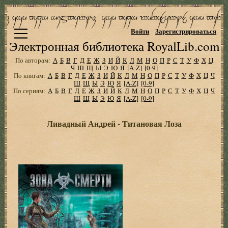
Войти
Зарегистрироваться
Электронная библиотека RoyalLib.com
По авторам:
А
Б
В
Г
Д
Е
Ж
З
И
Й
К
Л
М
Н
О
П
Р
С
Т
У
Ф
Х
Ц
Ч
Ш
Щ
Ы
Э
Ю
Я
[A-Z]
[0-9]
По книгам:
А
Б
В
Г
Д
Е
Ж
З
И
Й
К
Л
М
Н
О
П
Р
С
Т
У
Ф
Х
Ц
Ч
Ш
Щ
Ы
Э
Ю
Я
[A-Z]
[0-9]
По сериям:
А
Б
В
Г
Д
Е
Ж
З
И
Й
К
Л
М
Н
О
П
Р
С
Т
У
Ф
Х
Ц
Ч
Ш
Щ
Ы
Э
Ю
Я
[A-Z]
[0-9]
Ливадный Андрей - Титановая Лоза