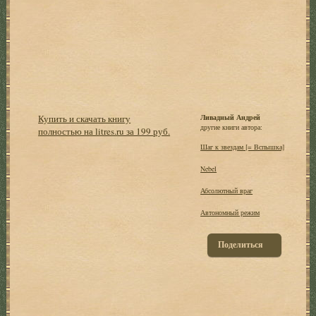
Купить и скачать книгу
Ливадный Андрей
другие книги автора:
полностью на litres.ru за 199 руб.
Шаг к звездам [= Вспышка]
Nebel
Абсолютный враг
Автономный режим
Поделиться