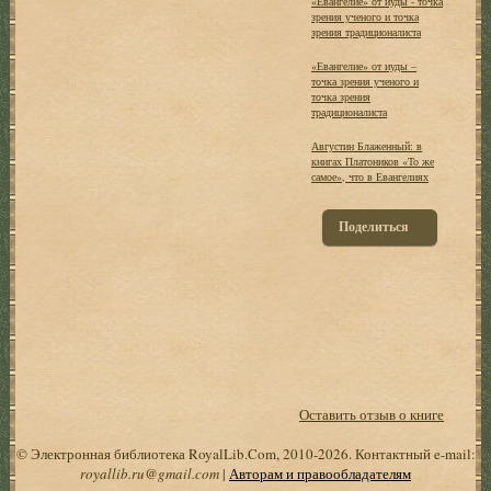
«Евангелие» от иуды - точка
зрения ученого и точка
зрения традиционалиста
«Евангелие» от иуды –
точка зрения ученого и
точка зрения
традиционалиста
Августин Блаженный: в
книгах Платоников «То же
самое», что в Евангелиях
Поделиться
Оставить отзыв о книге
© Электронная библиотека RoyalLib.Com, 2010-2026. Контактный e-mail:
royallib.ru@gmail.com
|
Авторам и правообладателям