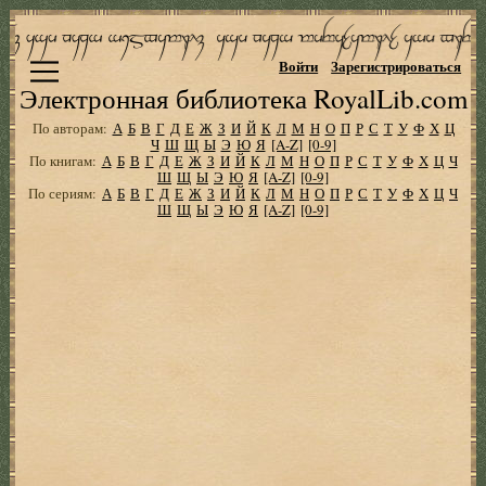
Войти
Зарегистрироваться
Электронная библиотека RoyalLib.com
По авторам:
А
Б
В
Г
Д
Е
Ж
З
И
Й
К
Л
М
Н
О
П
Р
С
Т
У
Ф
Х
Ц
Ч
Ш
Щ
Ы
Э
Ю
Я
[A-Z]
[0-9]
По книгам:
А
Б
В
Г
Д
Е
Ж
З
И
Й
К
Л
М
Н
О
П
Р
С
Т
У
Ф
Х
Ц
Ч
Ш
Щ
Ы
Э
Ю
Я
[A-Z]
[0-9]
По сериям:
А
Б
В
Г
Д
Е
Ж
З
И
Й
К
Л
М
Н
О
П
Р
С
Т
У
Ф
Х
Ц
Ч
Ш
Щ
Ы
Э
Ю
Я
[A-Z]
[0-9]