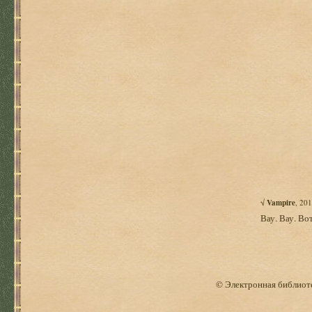
√
Vampire
, 20
Вау. Вау. Вот
© Электронная библиоте