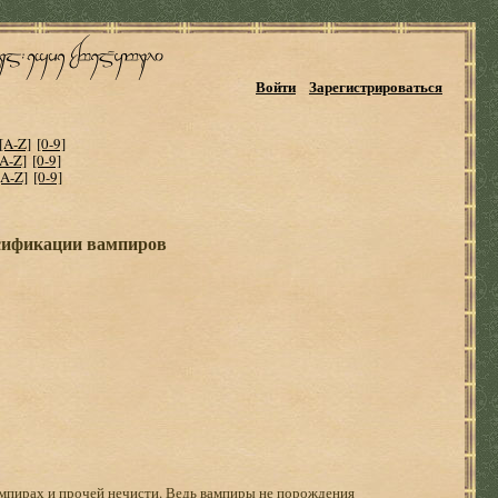
Войти
Зарегистрироваться
[A-Z]
[0-9]
[A-Z]
[0-9]
[A-Z]
[0-9]
ссификации вампиров
ампирах и прочей нечисти. Ведь вампиры не порождения