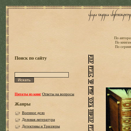
По автора
По книга
По серия
Поиск по сайту
Цитаты из книг
Ответы на вопросы
Жанры
Военное дело
Деловая литература
Детективы и Триллеры