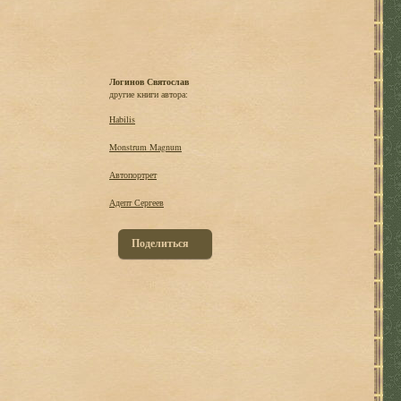
Логинов Святослав
другие книги автора:
Habilis
Monstrum Magnum
Автопортрет
Адепт Сергеев
Поделиться