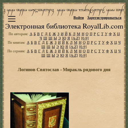
Войти
Зарегистрироваться
Электронная библиотека RoyalLib.com
По авторам:
А
Б
В
Г
Д
Е
Ж
З
И
Й
К
Л
М
Н
О
П
Р
С
Т
У
Ф
Х
Ц
Ч
Ш
Щ
Ы
Э
Ю
Я
[A-Z]
[0-9]
По книгам:
А
Б
В
Г
Д
Е
Ж
З
И
Й
К
Л
М
Н
О
П
Р
С
Т
У
Ф
Х
Ц
Ч
Ш
Щ
Ы
Э
Ю
Я
[A-Z]
[0-9]
По сериям:
А
Б
В
Г
Д
Е
Ж
З
И
Й
К
Л
М
Н
О
П
Р
С
Т
У
Ф
Х
Ц
Ч
Ш
Щ
Ы
Э
Ю
Я
[A-Z]
[0-9]
Логинов Святослав - Миракль рядового дня