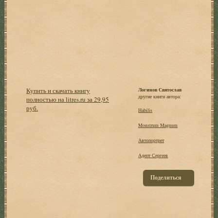
Купить и скачать книгу
Логинов Святослав
другие книги автора:
полностью на litres.ru за 29,95
руб.
Habilis
Monstrum Magnum
Автопортрет
Адепт Сергеев
Поделиться