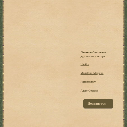
Логинов Святослав
другие книги автора:
Habilis
Monstrum Magnum
Автопортрет
Адепт Сергеев
Поделиться