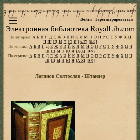
Войти
Зарегистрироваться
Электронная библиотека RoyalLib.com
По авторам:
А
Б
В
Г
Д
Е
Ж
З
И
Й
К
Л
М
Н
О
П
Р
С
Т
У
Ф
Х
Ц
Ч
Ш
Щ
Ы
Э
Ю
Я
[A-Z]
[0-9]
По книгам:
А
Б
В
Г
Д
Е
Ж
З
И
Й
К
Л
М
Н
О
П
Р
С
Т
У
Ф
Х
Ц
Ч
Ш
Щ
Ы
Э
Ю
Я
[A-Z]
[0-9]
По сериям:
А
Б
В
Г
Д
Е
Ж
З
И
Й
К
Л
М
Н
О
П
Р
С
Т
У
Ф
Х
Ц
Ч
Ш
Щ
Ы
Э
Ю
Я
[A-Z]
[0-9]
Логинов Святослав - Штандер