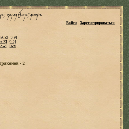
Войти
Зарегистрироваться
[A-Z]
[0-9]
[A-Z]
[0-9]
[A-Z]
[0-9]
раконов - 2