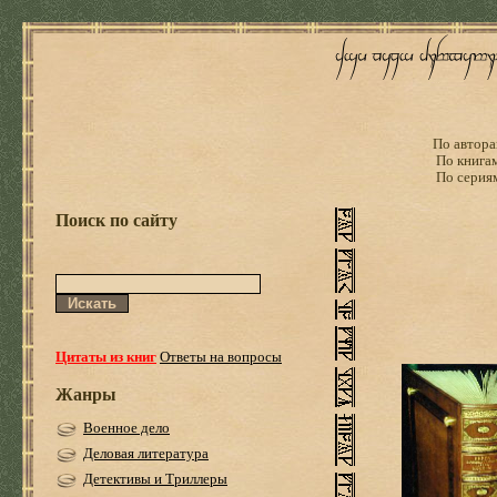
По автора
По книга
По серия
Поиск по сайту
Цитаты из книг
Ответы на вопросы
Жанры
Военное дело
Деловая литература
Детективы и Триллеры