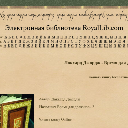
Электронная библиотека RoyalLib.com
м:
А
Б
В
Г
Д
Е
Ж
З
И
Й
К
Л
М
Н
О
П
Р
С
Т
У
Ф
Х
Ц
Ч
Ш
Щ
Ы
Э
Ю
Я
м:
А
Б
В
Г
Д
Е
Ж
З
И
Й
К
Л
М
Н
О
П
Р
С
Т
У
Ф
Х
Ц
Ч
Ш
Щ
Ы
Э
Ю
Я
м:
А
Б
В
Г
Д
Е
Ж
З
И
Й
К
Л
М
Н
О
П
Р
С
Т
У
Ф
Х
Ц
Ч
Ш
Щ
Ы
Э
Ю
Я
Локхард Джордж - Время для д
скачать книгу бесплатно
Автор:
Локхард Джордж
Название:
Время для драконов - 2
Читать книгу Online