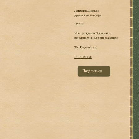
Локхард Джордж
другие книги автора:
De Sui
Hочь рождения (Зарисовка
вероятностной модели сражения)
The Dragonslayer
U – 4004 a.d.
Поделиться