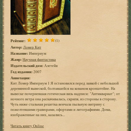
Рейтинг:
(1)
Автор:
Ломер Кит
Название:
Империум
Жанр:
Научная фантастика
Издательский дом:
Алетейя
Год издания:
2007
Аннотация:
Кит Ломер Империум 1 Я остановился перед лавкой с небольшой
деревянной вывеской, болтавшейся на кованом кронштейне. На
вывеске почерневшая готическая вязь надписи: "Антиквариат"; от
ночного ветра она раскачивалась, скрипя, из стороны в сторону.
Чуть ниже стальная решетка венчала пыльную витрину с
пожелтевшими гравюрами, офортами и литографиями. Дома,
изображенные на них, казались...
Читать книгу Online