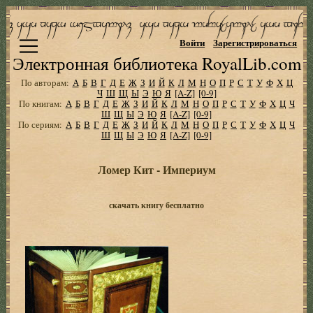
Войти
Зарегистрироваться
Электронная библиотека RoyalLib.com
По авторам:
А
Б
В
Г
Д
Е
Ж
З
И
Й
К
Л
М
Н
О
П
Р
С
Т
У
Ф
Х
Ц
Ч
Ш
Щ
Ы
Э
Ю
Я
[A-Z]
[0-9]
По книгам:
А
Б
В
Г
Д
Е
Ж
З
И
Й
К
Л
М
Н
О
П
Р
С
Т
У
Ф
Х
Ц
Ч
Ш
Щ
Ы
Э
Ю
Я
[A-Z]
[0-9]
По сериям:
А
Б
В
Г
Д
Е
Ж
З
И
Й
К
Л
М
Н
О
П
Р
С
Т
У
Ф
Х
Ц
Ч
Ш
Щ
Ы
Э
Ю
Я
[A-Z]
[0-9]
Ломер Кит - Империум
скачать книгу бесплатно