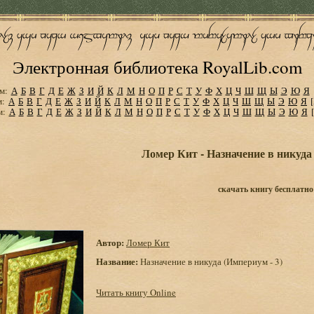
Электронная библиотека RoyalLib.com
м:
А
Б
В
Г
Д
Е
Ж
З
И
Й
К
Л
М
Н
О
П
Р
С
Т
У
Ф
Х
Ц
Ч
Ш
Щ
Ы
Э
Ю
Я
м:
А
Б
В
Г
Д
Е
Ж
З
И
Й
К
Л
М
Н
О
П
Р
С
Т
У
Ф
Х
Ц
Ч
Ш
Щ
Ы
Э
Ю
Я
м:
А
Б
В
Г
Д
Е
Ж
З
И
Й
К
Л
М
Н
О
П
Р
С
Т
У
Ф
Х
Ц
Ч
Ш
Щ
Ы
Э
Ю
Я
Ломер Кит - Назначение в никуда
скачать книгу бесплатно
Автор:
Ломер Кит
Название:
Назначение в никуда (Империум - 3)
Читать книгу Online