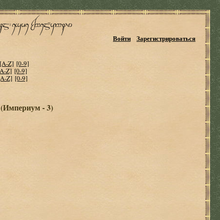
Войти
Зарегистрироваться
[A-Z]
[0-9]
[A-Z]
[0-9]
[A-Z]
[0-9]
 (Империум - 3)