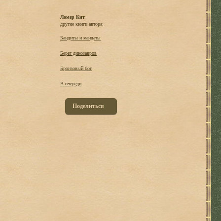
Ломер Кит
другие книги автора:
Бандиты и мандаты
Берег динозавров
Бронзовый бог
В очереди
Поделиться