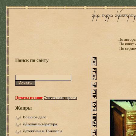
По автора
По книга
По серия
Поиск по сайту
Цитаты из книг
Ответы на вопросы
Жанры
Военное дело
Деловая литература
Детективы и Триллеры