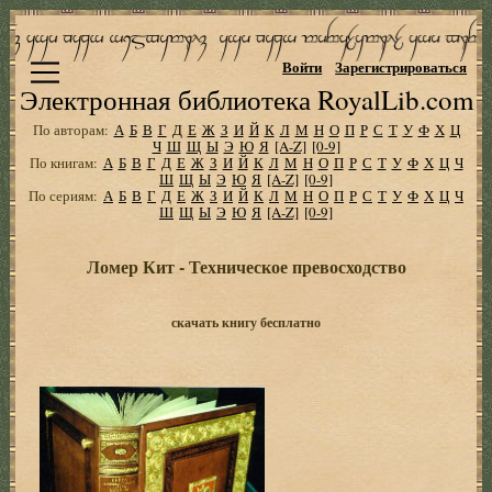
Войти
Зарегистрироваться
Электронная библиотека RoyalLib.com
По авторам:
А
Б
В
Г
Д
Е
Ж
З
И
Й
К
Л
М
Н
О
П
Р
С
Т
У
Ф
Х
Ц
Ч
Ш
Щ
Ы
Э
Ю
Я
[A-Z]
[0-9]
По книгам:
А
Б
В
Г
Д
Е
Ж
З
И
Й
К
Л
М
Н
О
П
Р
С
Т
У
Ф
Х
Ц
Ч
Ш
Щ
Ы
Э
Ю
Я
[A-Z]
[0-9]
По сериям:
А
Б
В
Г
Д
Е
Ж
З
И
Й
К
Л
М
Н
О
П
Р
С
Т
У
Ф
Х
Ц
Ч
Ш
Щ
Ы
Э
Ю
Я
[A-Z]
[0-9]
Ломер Кит - Техническое превосходство
скачать книгу бесплатно