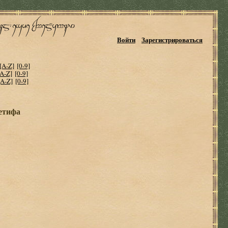
Войти
Зарегистрироваться
[A-Z]
[0-9]
[A-Z]
[0-9]
[A-Z]
[0-9]
етифа