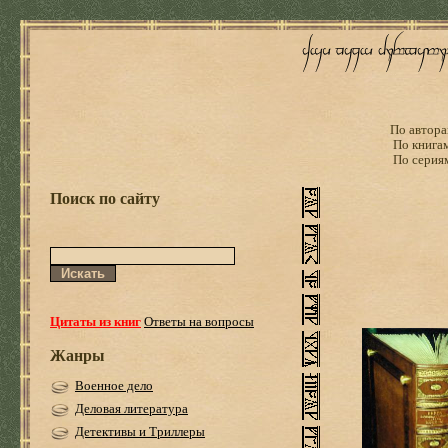
По автора
По книга
По серия
Поиск по сайту
Цитаты из книг
Ответы на вопросы
Жанры
Военное дело
Деловая литература
Детективы и Триллеры