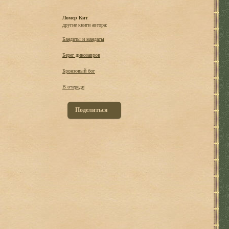
Ломер Кит
другие книги автора:
Бандиты и мандаты
Берег динозавров
Бронзовый бог
В очереди
Поделиться