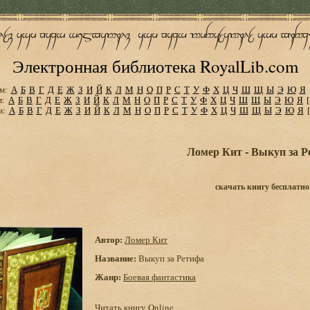
Электронная библиотека RoyalLib.com
м:
А
Б
В
Г
Д
Е
Ж
З
И
Й
К
Л
М
Н
О
П
Р
С
Т
У
Ф
Х
Ц
Ч
Ш
Щ
Ы
Э
Ю
Я
м:
А
Б
В
Г
Д
Е
Ж
З
И
Й
К
Л
М
Н
О
П
Р
С
Т
У
Ф
Х
Ц
Ч
Ш
Щ
Ы
Э
Ю
Я
м:
А
Б
В
Г
Д
Е
Ж
З
И
Й
К
Л
М
Н
О
П
Р
С
Т
У
Ф
Х
Ц
Ч
Ш
Щ
Ы
Э
Ю
Я
Ломер Кит - Выкуп за Р
скачать книгу бесплатно
Автор:
Ломер Кит
Название:
Выкуп за Ретифа
Жанр:
Боевая фантастика
Читать книгу Online