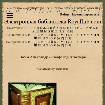
Войти
Зарегистрироваться
Электронная библиотека RoyalLib.com
По авторам:
А
Б
В
Г
Д
Е
Ж
З
И
Й
К
Л
М
Н
О
П
Р
С
Т
У
Ф
Х
Ц
Ч
Ш
Щ
Ы
Э
Ю
Я
[A-Z]
[0-9]
По книгам:
А
Б
В
Г
Д
Е
Ж
З
И
Й
К
Л
М
Н
О
П
Р
С
Т
У
Ф
Х
Ц
Ч
Ш
Щ
Ы
Э
Ю
Я
[A-Z]
[0-9]
По сериям:
А
Б
В
Г
Д
Е
Ж
З
И
Й
К
Л
М
Н
О
П
Р
С
Т
У
Ф
Х
Ц
Ч
Ш
Щ
Ы
Э
Ю
Я
[A-Z]
[0-9]
Ломм Александр - Скафандр Агасфера
скачать книгу бесплатно