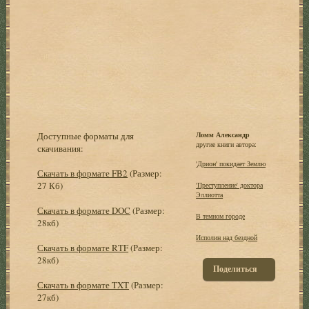
Доступные форматы для
Ломм Александр
другие книги автора:
скачивания:
'Дрион' покидает Землю
Скачать в формате FB2
(Размер:
27 Кб)
'Преступление' доктора
Эллиотта
Скачать в формате DOC
(Размер:
В темном городе
28кб)
Исполин над бездной
Скачать в формате RTF
(Размер:
28кб)
Поделиться
Скачать в формате TXT
(Размер:
27кб)