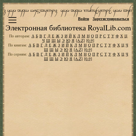
Войти
Зарегистрироваться
Электронная библиотека RoyalLib.com
По авторам:
А
Б
В
Г
Д
Е
Ж
З
И
Й
К
Л
М
Н
О
П
Р
С
Т
У
Ф
Х
Ц
Ч
Ш
Щ
Ы
Э
Ю
Я
[A-Z]
[0-9]
По книгам:
А
Б
В
Г
Д
Е
Ж
З
И
Й
К
Л
М
Н
О
П
Р
С
Т
У
Ф
Х
Ц
Ч
Ш
Щ
Ы
Э
Ю
Я
[A-Z]
[0-9]
По сериям:
А
Б
В
Г
Д
Е
Ж
З
И
Й
К
Л
М
Н
О
П
Р
С
Т
У
Ф
Х
Ц
Ч
Ш
Щ
Ы
Э
Ю
Я
[A-Z]
[0-9]