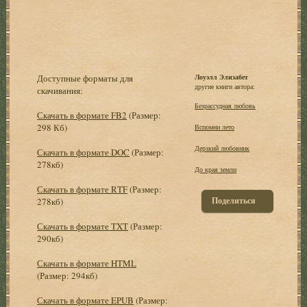
Доступные форматы для
Лоуэлл Элизабет
другие книги автора:
скачивания:
Безрассудная любовь
Скачать в формате FB2
(Размер:
298 Кб)
Вспомни лето
Дерзкий любовник
Скачать в формате DOC
(Размер:
278кб)
До края земли
Скачать в формате RTF
(Размер:
Поделиться
278кб)
Скачать в формате TXT
(Размер:
290кб)
Скачать в формате HTML
(Размер: 294кб)
Скачать в формате EPUB
(Размер: