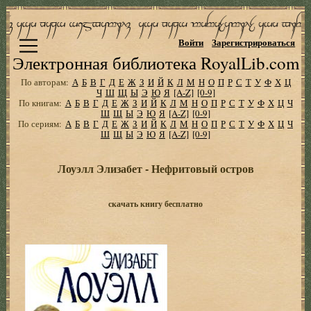
Войти
Зарегистрироваться
Электронная библиотека RoyalLib.com
По авторам:
А
Б
В
Г
Д
Е
Ж
З
И
Й
К
Л
М
Н
О
П
Р
С
Т
У
Ф
Х
Ц
Ч
Ш
Щ
Ы
Э
Ю
Я
[A-Z]
[0-9]
По книгам:
А
Б
В
Г
Д
Е
Ж
З
И
Й
К
Л
М
Н
О
П
Р
С
Т
У
Ф
Х
Ц
Ч
Ш
Щ
Ы
Э
Ю
Я
[A-Z]
[0-9]
По сериям:
А
Б
В
Г
Д
Е
Ж
З
И
Й
К
Л
М
Н
О
П
Р
С
Т
У
Ф
Х
Ц
Ч
Ш
Щ
Ы
Э
Ю
Я
[A-Z]
[0-9]
Лоуэлл Элизабет - Нефритовый остров
скачать книгу бесплатно