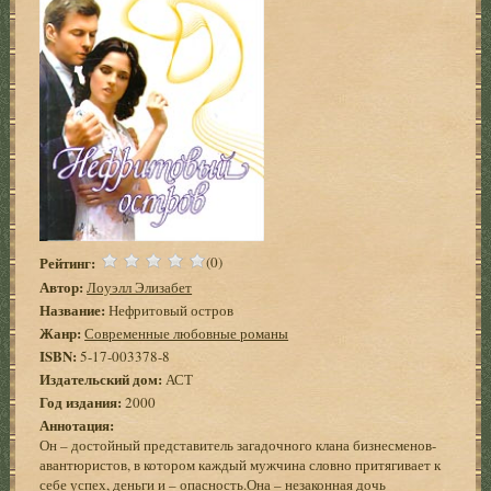
Рейтинг:
(0)
Автор:
Лоуэлл Элизабет
Название:
Нефритовый остров
Жанр:
Современные любовные романы
ISBN:
5-17-003378-8
Издательский дом:
АСТ
Год издания:
2000
Аннотация:
Он – достойный представитель загадочного клана бизнесменов-
авантюристов, в котором каждый мужчина словно притягивает к
себе успех, деньги и – опасность.Она – незаконная дочь