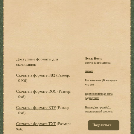
Доступные форматы для
Лукас Некто
другие книги автора:
скачивания:
Анюта
Скачать в формате FB2
(Размер:
10 Кб)
Без названия (В коpидоpе
что-то)
Скачать в формате DOC
(Размер:
Вдохновляющая сила
10кб)
радикулита
Скачать в формате RTF
(Размер:
Взгляд 'на дpужбу' с
подветpенной стоpоны
10кб)
Скачать в формате TXT
(Размер:
Поделиться
9кб)