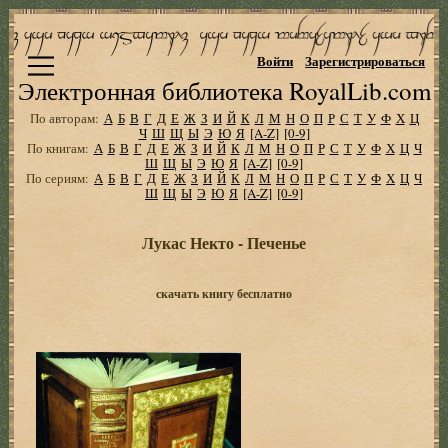
Войти
Зарегистрироваться
Электронная библиотека RoyalLib.com
По авторам:
А
Б
В
Г
Д
Е
Ж
З
И
Й
К
Л
М
Н
О
П
Р
С
Т
У
Ф
Х
Ц
Ч
Ш
Щ
Ы
Э
Ю
Я
[A-Z]
[0-9]
По книгам:
А
Б
В
Г
Д
Е
Ж
З
И
Й
К
Л
М
Н
О
П
Р
С
Т
У
Ф
Х
Ц
Ч
Ш
Щ
Ы
Э
Ю
Я
[A-Z]
[0-9]
По сериям:
А
Б
В
Г
Д
Е
Ж
З
И
Й
К
Л
М
Н
О
П
Р
С
Т
У
Ф
Х
Ц
Ч
Ш
Щ
Ы
Э
Ю
Я
[A-Z]
[0-9]
Лукас Некто - Печенье
скачать книгу бесплатно