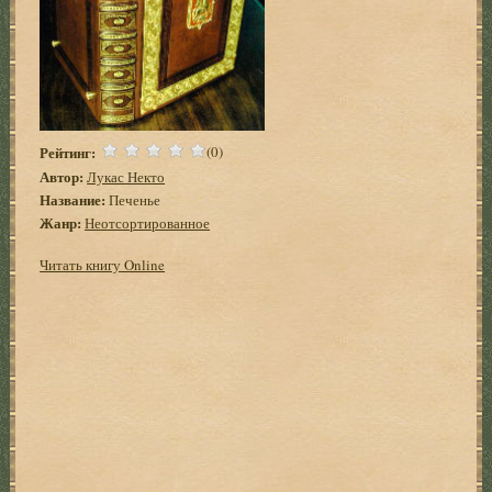
Рейтинг:
(0)
Автор:
Лукас Некто
Название:
Печенье
Жанр:
Неотсортированное
Читать книгу Online