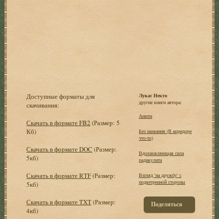
Доступные форматы для
Лукас Некто
другие книги автора:
скачивания:
Анюта
Скачать в формате FB2
(Размер: 5
Кб)
Без названия (В коpидоpе
что-то)
Скачать в формате DOC
(Размер:
Вдохновляющая сила
5кб)
радикулита
Скачать в формате RTF
(Размер:
Взгляд 'на дpужбу' с
подветpенной стоpоны
5кб)
Скачать в формате TXT
(Размер:
Поделиться
4кб)