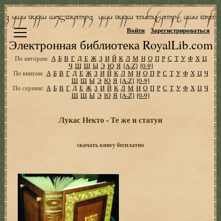
Войти
Зарегистрироваться
Электронная библиотека RoyalLib.com
По авторам:
А
Б
В
Г
Д
Е
Ж
З
И
Й
К
Л
М
Н
О
П
Р
С
Т
У
Ф
Х
Ц
Ч
Ш
Щ
Ы
Э
Ю
Я
[A-Z]
[0-9]
По книгам:
А
Б
В
Г
Д
Е
Ж
З
И
Й
К
Л
М
Н
О
П
Р
С
Т
У
Ф
Х
Ц
Ч
Ш
Щ
Ы
Э
Ю
Я
[A-Z]
[0-9]
По сериям:
А
Б
В
Г
Д
Е
Ж
З
И
Й
К
Л
М
Н
О
П
Р
С
Т
У
Ф
Х
Ц
Ч
Ш
Щ
Ы
Э
Ю
Я
[A-Z]
[0-9]
Лукас Некто - Те же и статуи
скачать книгу бесплатно