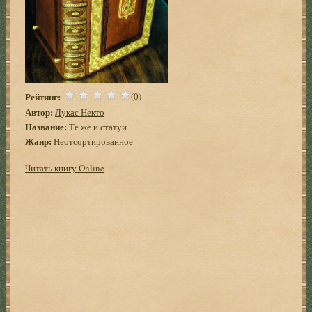
Рейтинг:
(0)
Автор:
Лукас Некто
Название:
Те же и статуи
Жанр:
Неотсортированное
Читать книгу Online